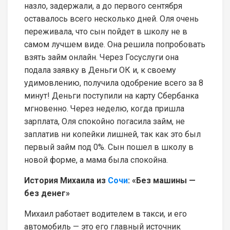
назло, задержали, а до первого сентября
оставалось всего несколько дней. Оля очень
переживала, что сын пойдет в школу не в
самом лучшем виде. Она решила попробовать
взять займ онлайн. Через Госуслуги она
подала заявку в Деньги ОК и, к своему
удимовлению, получила одобрение всего за 8
минут! Деньги поступили на карту Сбербанка
мгновенно. Через неделю, когда пришла
зарплата, Оля спокойно погасила займ, не
заплатив ни копейки лишней, так как это был
первый займ под 0%. Сын пошел в школу в
новой форме, а мама была спокойна.
История Михаила из
Сочи
: «Без машины —
без денег»
Михаил работает водителем в такси, и его
автомобиль — это его главный источник