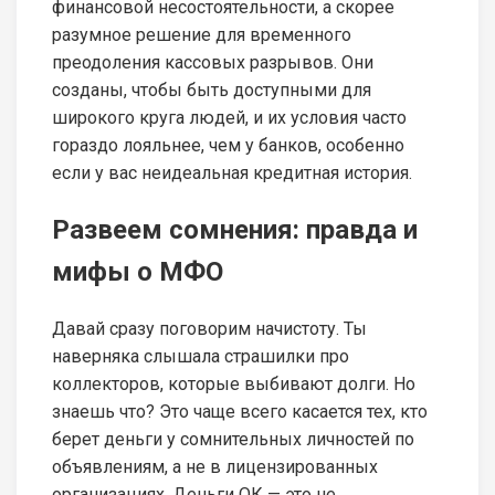
финансовой несостоятельности, а скорее
разумное решение для временного
преодоления кассовых разрывов. Они
созданы, чтобы быть доступными для
широкого круга людей, и их условия часто
гораздо лояльнее, чем у банков, особенно
если у вас неидеальная кредитная история.
Развеем сомнения: правда и
мифы о МФО
Давай сразу поговорим начистоту. Ты
наверняка слышала страшилки про
коллекторов, которые выбивают долги. Но
знаешь что? Это чаще всего касается тех, кто
берет деньги у сомнительных личностей по
объявлениям, а не в лицензированных
организациях. Деньги ОК — это не