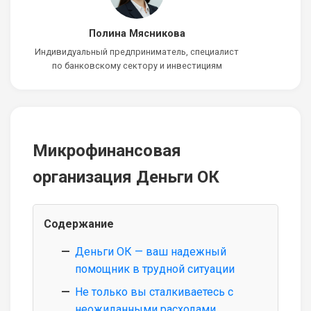
Полина Мясникова
Индивидуальный предприниматель, специалист
по банковскому сектору и инвестициям
Микрофинансовая
организация Деньги ОК
Содержание
Деньги ОК — ваш надежный
помощник в трудной ситуации
Не только вы сталкиваетесь с
неожиданными расходами