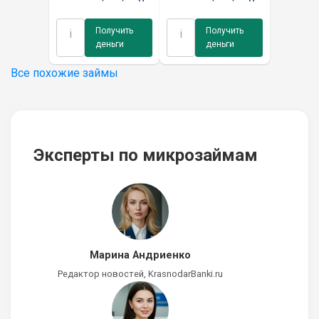
Получить
Получить
i
i
деньги
деньги
Все похожие займы
Эксперты по микрозаймам
Марина Андриенко
Редактор новостей, KrasnodarBanki.ru