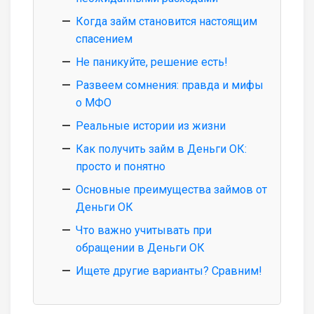
Когда займ становится настоящим
спасением
Не паникуйте, решение есть!
Развеем сомнения: правда и мифы
о МФО
Реальные истории из жизни
Как получить займ в Деньги ОК:
просто и понятно
Основные преимущества займов от
Деньги ОК
Что важно учитывать при
обращении в Деньги ОК
Ищете другие варианты? Сравним!