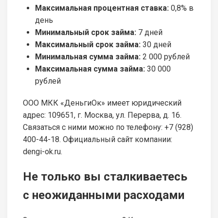
Максимальная процентная ставка:
0,8% в
день
Минимальный срок займа:
7 дней
Максимальный срок займа:
30 дней
Минимальная сумма займа:
2 000 рублей
Максимальная сумма займа:
30 000
рублей
ООО МКК «ДеньгиОк» имеет юридический
адрес: 109651, г. Москва, ул. Перерва, д. 16.
Связаться с ними можно по телефону: +7 (928)
400-44-18. Официальный сайт компании:
dengi-ok.ru.
Не только вы сталкиваетесь
с неожиданными расходами