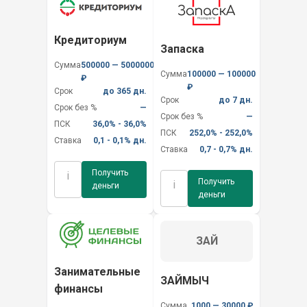
Кредиториум
Запаска
Сумма
500000 — 5000000
Сумма
100000 — 100000
₽
₽
Срок
до 365 дн.
Срок
до 7 дн.
Срок без %
—
Срок без %
—
ПСК
36,0% - 36,0%
ПСК
252,0% - 252,0%
Ставка
0,1 - 0,1% дн.
Ставка
0,7 - 0,7% дн.
Получить
i
Получить
i
деньги
деньги
ЗАЙ
Занимательные
ЗАЙМЫЧ
финансы
Сумма
1000 — 30000 ₽