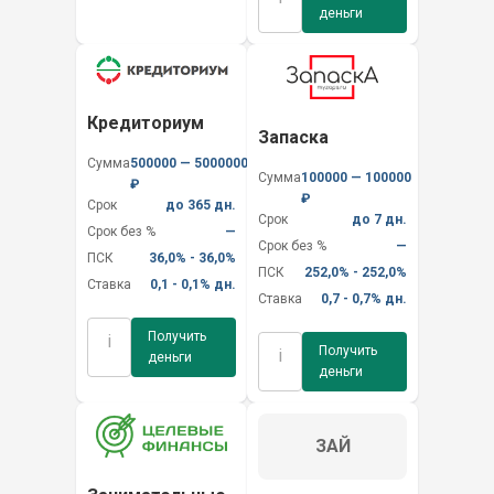
деньги
Кредиториум
Запаска
Сумма
500000 — 5000000
Сумма
100000 — 100000
₽
₽
Срок
до 365 дн.
Срок
до 7 дн.
Срок без %
—
Срок без %
—
ПСК
36,0% - 36,0%
ПСК
252,0% - 252,0%
Ставка
0,1 - 0,1% дн.
Ставка
0,7 - 0,7% дн.
Получить
i
Получить
i
деньги
деньги
ЗАЙ