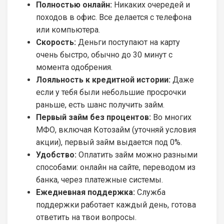
Полностью онлайн:
Никаких очередей и
походов в офис. Все делается с телефона
или компьютера.
Скорость:
Деньги поступают на карту
очень быстро, обычно до 30 минут с
момента одобрения.
Лояльность к кредитной истории:
Даже
если у тебя были небольшие просрочки
раньше, есть шанс получить займ.
Первый займ без процентов:
Во многих
МФО, включая Котозайм (уточняй условия
акции), первый займ выдается под 0%.
Удобство:
Оплатить займ можно разными
способами: онлайн на сайте, переводом из
банка, через платежные системы.
Ежедневная поддержка:
Служба
поддержки работает каждый день, готова
ответить на твои вопросы.