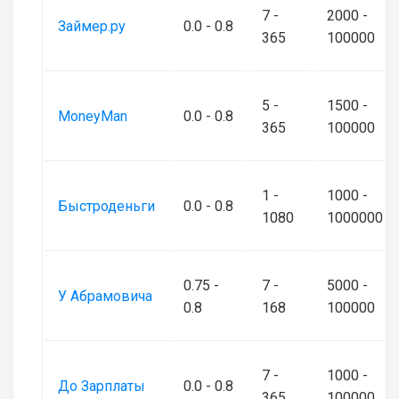
7 -
2000 -
Займер.ру
0.0 - 0.8
365
100000
5 -
1500 -
MoneyMan
0.0 - 0.8
365
100000
1 -
1000 -
Быстроденьги
0.0 - 0.8
1080
1000000
0.75 -
7 -
5000 -
У Абрамовича
0.8
168
100000
7 -
1000 -
До Зарплаты
0.0 - 0.8
365
100000