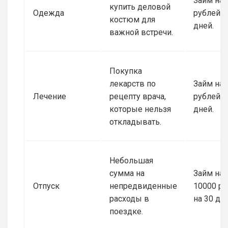
Займ на 
купить деловой
Одежда
рублей н
костюм для
дней.
важной встречи.
Покупка
лекарств по
Займ на 
Лечение
рецепту врача,
рублей н
которые нельзя
дней.
откладывать.
Небольшая
сумма на
Займ на
Отпуск
непредвиденные
10000 ру
расходы в
на 30 дне
поездке.