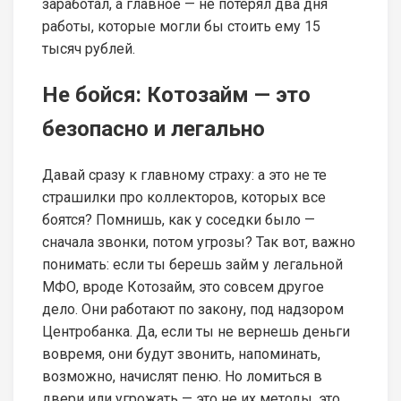
заработал, а главное — не потерял два дня
работы, которые могли бы стоить ему 15
тысяч рублей.
Не бойся: Котозайм — это
безопасно и легально
Давай сразу к главному страху: а это не те
страшилки про коллекторов, которых все
боятся? Помнишь, как у соседки было —
сначала звонки, потом угрозы? Так вот, важно
понимать: если ты берешь займ у легальной
МФО, вроде Котозайм, это совсем другое
дело. Они работают по закону, под надзором
Центробанка. Да, если ты не вернешь деньги
вовремя, они будут звонить, напоминать,
возможно, начислят пеню. Но ломиться в
двери или угрожать — это не их методы, это