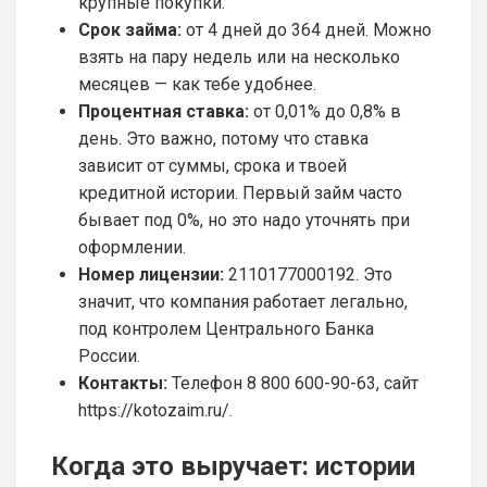
крупные покупки.
Срок займа:
от 4 дней до 364 дней. Можно
взять на пару недель или на несколько
месяцев — как тебе удобнее.
Процентная ставка:
от 0,01% до 0,8% в
день. Это важно, потому что ставка
зависит от суммы, срока и твоей
кредитной истории. Первый займ часто
бывает под 0%, но это надо уточнять при
оформлении.
Номер лицензии:
2110177000192. Это
значит, что компания работает легально,
под контролем Центрального Банка
России.
Контакты:
Телефон 8 800 600-90-63, сайт
https://kotozaim.ru/.
Когда это выручает: истории