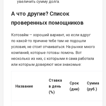
увеличить сумму долга.
А что другие? Список
проверенных помощников
Котозайм — хороший вариант, но если вдруг
по какой-то причине тебе там не подошли
условия, не стоит отчаиваться. На рынке много
компаний, которые готовы помочь. Вот
несколько из них, с которыми я сама работала
или которым доверяют мои знакомые:
Ставка
Срок
Сумма
Название
в день
(дни)
(руб.)
(%)