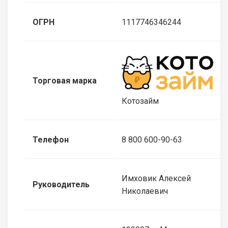
ОГРН
1117746346244
Торговая марка
Котозайм
Телефон
8 800 600-90-63
Имховик Алексей
Руководитель
Николаевич