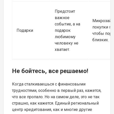
Предстоит
важное
Микрозайм
событие, а на
покупки по
Подарки
подарок
чтобы пор
любимому
близких.
человеку не
хватает.
Не бойтесь, все решаемо!
Когда сталкиваешься с финансовыми
трудностями, особенно в первый раз, кажется,
что все пропало. Но на самом деле, это не так
страшно, как кажется. Единый региональный
центр кредитования, как и многие другие