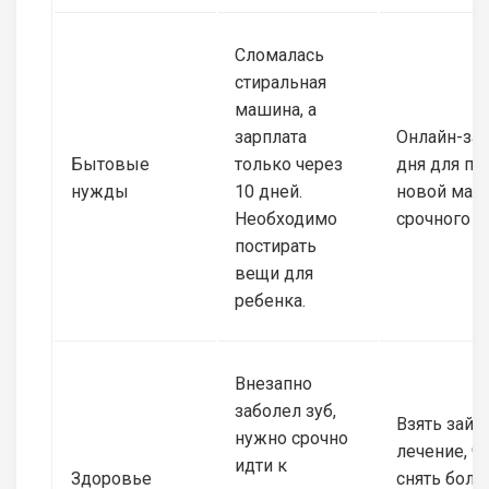
Сломалась
стиральная
машина, а
зарплата
Онлайн-зай
Бытовые
только через
дня для по
нужды
10 дней.
новой маш
Необходимо
срочного р
постирать
вещи для
ребенка.
Внезапно
заболел зуб,
Взять займ
нужно срочно
лечение, ч
идти к
Здоровье
снять боль