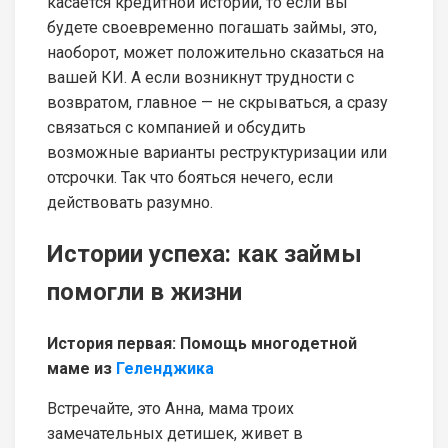
касается кредитной истории, то если вы
будете своевременно погашать займы, это,
наоборот, может положительно сказаться на
вашей КИ. А если возникнут трудности с
возвратом, главное — не скрываться, а сразу
связаться с компанией и обсудить
возможные варианты реструктуризации или
отсрочки. Так что бояться нечего, если
действовать разумно.
Истории успеха: как займы
помогли в жизни
История первая: Помощь многодетной
маме из
Геленджика
Встречайте, это Анна, мама троих
замечательных детишек, живет в