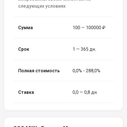
следующих условиях
Сумма
100 — 100000 ₽
Срок
1 — 365 дн.
Полная стоимость
0,0% - 288,0%
Ставка
0,0 — 0,8 дн.