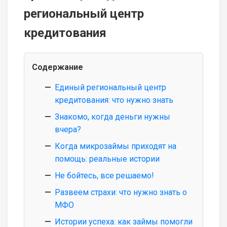
региональный центр
кредитования
Содержание
Единый региональный центр
кредитования: что нужно знать
Знакомо, когда деньги нужны
вчера?
Когда микрозаймы приходят на
помощь: реальные истории
Не бойтесь, все решаемо!
Развеем страхи: что нужно знать о
МФО
Истории успеха: как займы помогли