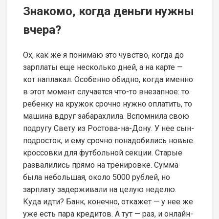
Знакомо, когда деньги нужны
вчера?
Ох, как же я понимаю это чувство, когда до
зарплаты еще несколько дней, а на карте —
кот наплакал. Особенно обидно, когда именно
в этот момент случается что-то внезапное: то
ребенку на кружок срочно нужно оплатить, то
машина вдруг забарахлила. Вспомнила свою
подругу Свету из Ростова-на-Дону. У нее сын-
подросток, и ему срочно понадобились новые
кроссовки для футбольной секции. Старые
развалились прямо на тренировке. Сумма
была небольшая, около 5000 рублей, но
зарплату задерживали на целую неделю.
Куда идти? Банк, конечно, откажет — у нее же
уже есть пара кредитов. А тут — раз, и онлайн-