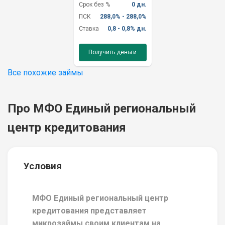
Срок без %
0 дн.
ПСК
288,0% - 288,0%
Ставка
0,8 - 0,8% дн.
Получить деньги
Все похожие займы
Про МФО Единый региональный
центр кредитования
Условия
МФО Единый региональный центр
кредитования представляет
микрозаймы своим клиентам на