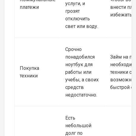
услуги, и
платежи
внести пла
грозят
избежать п
отключить
свет или воду.
Срочно
понадобился
Займ на по
ноутбук для
необходим
Покупка
работы или
техники с
техники
учебы, а своих
возможно
средств
быстрой оп
недостаточно.
Есть
небольшой
долг по