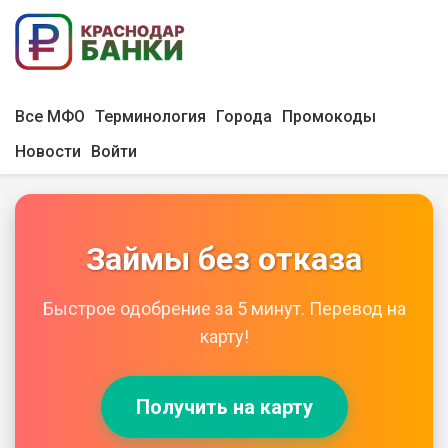
Все МФО
Терминология
Города
Промокоды
Новости
Войти
Займы без отказа
Быстрое одобрение за 5 минут. Перевод на
карту!
Получить на карту