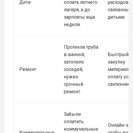
Дети
оплата летнего
расходов,
лагеря, а до
связанных 
зарплаты еще
детьми.
неделя.
Протекла труба
в ванной,
Быстрый з
затопило
закупку
Ремонт
соседей,
материалов
нужен
оплату усл
срочный
сантехника
ремонт.
Забыли
оплатить
Онлайн-зай
коммунальные
Коммунальные
чтобы вов