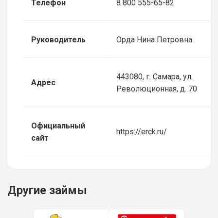
Телефон
8 800 555-65-82
Руководитель
Орда Нина Петровна
443080, г. Самара, ул.
Адрес
Революционная, д. 70
Официальный
https://erck.ru/
сайт
Другие займы