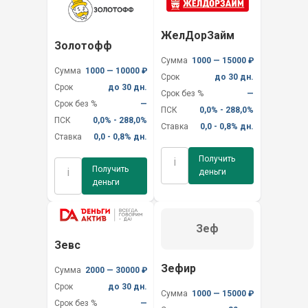
ЖелДорЗайм
Золотофф
Сумма
1000 — 15000 ₽
Сумма
1000 — 10000 ₽
Срок
до 30 дн.
Срок
до 30 дн.
Срок без %
—
Срок без %
—
ПСК
0,0% - 288,0%
ПСК
0,0% - 288,0%
Ставка
0,0 - 0,8% дн.
Ставка
0,0 - 0,8% дн.
Получить
i
Получить
i
деньги
деньги
Зеф
Зевс
Зефир
Сумма
2000 — 30000 ₽
Срок
до 30 дн.
Сумма
1000 — 15000 ₽
Срок без %
—