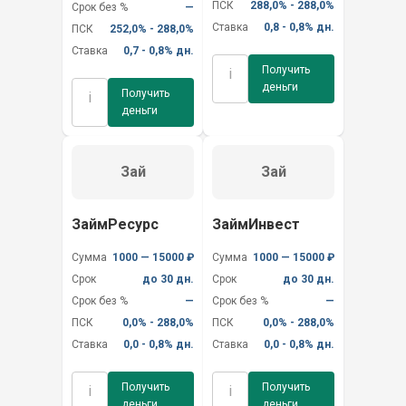
ПСК
288,0% - 288,0%
Срок без %
—
Ставка
0,8 - 0,8% дн.
ПСК
252,0% - 288,0%
Ставка
0,7 - 0,8% дн.
Получить
i
деньги
Получить
i
деньги
Зай
Зай
ЗаймРесурс
ЗаймИнвест
Сумма
1000 — 15000 ₽
Сумма
1000 — 15000 ₽
Срок
до 30 дн.
Срок
до 30 дн.
Срок без %
—
Срок без %
—
ПСК
0,0% - 288,0%
ПСК
0,0% - 288,0%
Ставка
0,0 - 0,8% дн.
Ставка
0,0 - 0,8% дн.
Получить
Получить
i
i
деньги
деньги