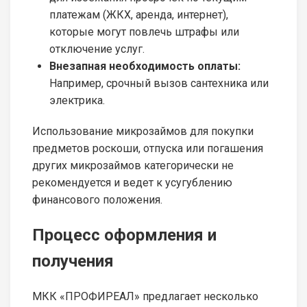
платежам (ЖКХ, аренда, интернет),
которые могут повлечь штрафы или
отключение услуг.
Внезапная необходимость оплаты:
Например, срочный вызов сантехника или
электрика.
Использование микрозаймов для покупки
предметов роскоши, отпуска или погашения
других микрозаймов категорически не
рекомендуется и ведет к усугублению
финансового положения.
Процесс оформления и
получения
МКК «ПРОФИРЕАЛ» предлагает несколько