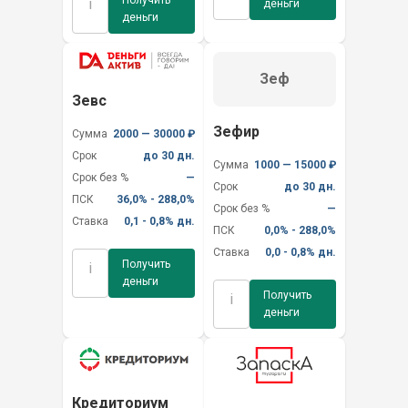
i
деньги
деньги
Зеф
Зевс
Зефир
Сумма
2000 — 30000 ₽
Срок
до 30 дн.
Сумма
1000 — 15000 ₽
Срок без %
—
Срок
до 30 дн.
ПСК
36,0% - 288,0%
Срок без %
—
Ставка
0,1 - 0,8% дн.
ПСК
0,0% - 288,0%
Ставка
0,0 - 0,8% дн.
Получить
i
деньги
Получить
i
деньги
Кредиториум