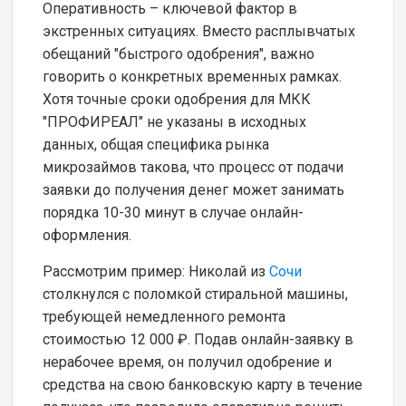
Оперативность – ключевой фактор в
экстренных ситуациях. Вместо расплывчатых
обещаний "быстрого одобрения", важно
говорить о конкретных временных рамках.
Хотя точные сроки одобрения для МКК
"ПРОФИРЕАЛ" не указаны в исходных
данных, общая специфика рынка
микрозаймов такова, что процесс от подачи
заявки до получения денег может занимать
порядка 10-30 минут в случае онлайн-
оформления.
Рассмотрим пример: Николай из
Сочи
столкнулся с поломкой стиральной машины,
требующей немедленного ремонта
стоимостью 12 000 ₽. Подав онлайн-заявку в
нерабочее время, он получил одобрение и
средства на свою банковскую карту в течение