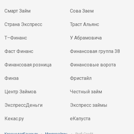
Смарт Займ
Сова Заем
Страна Экспресс
Траст Альянс
Т–Финанс
У Абрамовича
Фаст Финанс
Финансовая группа 38
Финансовая розница
Финансовые ворота
Финза
Фристайл
Центр Займов
Честный займ
ЭкспрессДеньги
Экспресс займы
Кекас.ру
еКапуста
КраснодарБанки.ру
Микрозаймы
Profi Credit