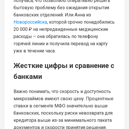
получаса, что позволило оперативно решить
бытовую проблему без ожидания открытия
банковских отделений. Или Анна из
Новороссийска
, которой срочно понадобились
20 000 ₽ на непредвиденные медицинские
расходы – она обратилась по телефону
горячей линии и получила перевод на карту
уже в течение часа.
Жесткие цифры и сравнение с
банками
Важно понимать, что скорость и доступность
микрозаймов имеют свою цену. Процентные
ставки в сегменте МФО значительно выше
банковских, поскольку риски невозврата для
кредитора выше из-за минимального пакета
документов и скорости принятия решения.