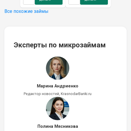
Все похожие займы
Эксперты по микрозаймам
Марина Андриенко
Редактор новостей, KrasnodarBanki.ru
Полина Мясникова