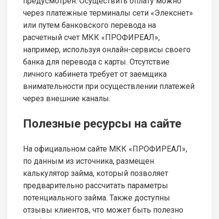
предусмотрен. Осуществить оплату можно
через платежные терминалы сети «Элекснет»
или путем банковского перевода на
расчетный счет МКК «ПРОФИРЕАЛ»,
например, используя онлайн-сервисы своего
банка для перевода с карты. Отсутствие
личного кабинета требует от заемщика
внимательности при осуществлении платежей
через внешние каналы.
Полезные ресурсы на сайте
На официальном сайте МКК «ПРОФИРЕАЛ»,
по данным из источника, размещен
калькулятор займа, который позволяет
предварительно рассчитать параметры
потенциального займа. Также доступны
отзывы клиентов, что может быть полезно