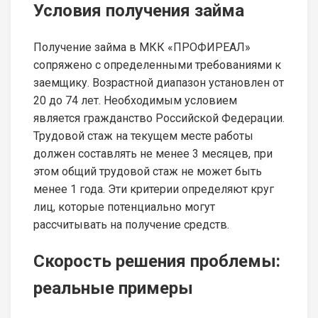
Условия получения займа
Получение займа в МКК «ПРОФИРЕАЛ»
сопряжено с определенными требованиями к
заемщику. Возрастной диапазон установлен от
20 до 74 лет. Необходимым условием
является гражданство Российской Федерации.
Трудовой стаж на текущем месте работы
должен составлять не менее 3 месяцев, при
этом общий трудовой стаж не может быть
менее 1 года. Эти критерии определяют круг
лиц, которые потенциально могут
рассчитывать на получение средств.
Скорость решения проблемы:
реальные примеры