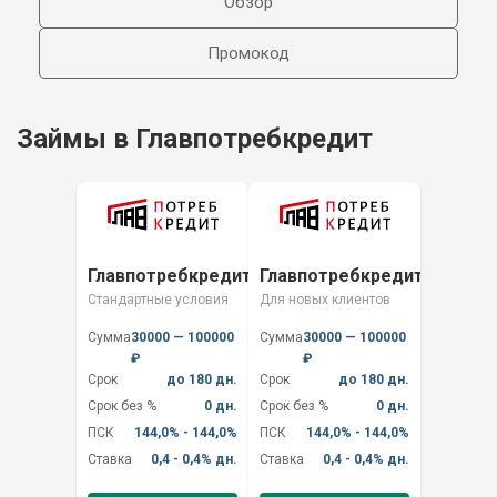
Обзор
Промокод
Займы в Главпотребкредит
Главпотребкредит
Главпотребкредит
Стандартные условия
Для новых клиентов
Сумма
30000 — 100000
Сумма
30000 — 100000
₽
₽
Срок
до 180 дн.
Срок
до 180 дн.
Срок без %
0 дн.
Срок без %
0 дн.
ПСК
144,0% - 144,0%
ПСК
144,0% - 144,0%
Ставка
0,4 - 0,4% дн.
Ставка
0,4 - 0,4% дн.