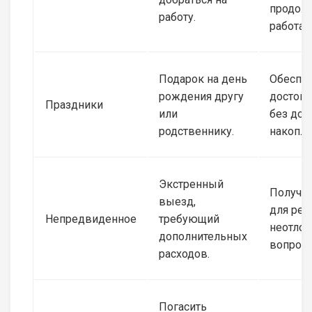
продол
работу.
работат
Подарок на день
Обеспе
рождения другу
достой
Праздники
или
без дол
родственнику.
накопле
Экстренный
Получит
выезд,
для ре
Непредвиденное
требующий
неотло
дополнительных
вопросо
расходов.
Погасить