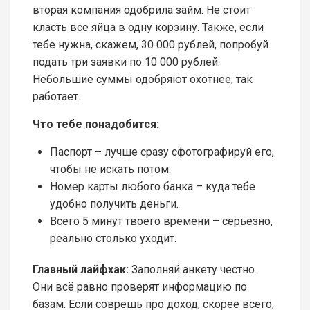
вторая компания одобрила займ. Не стоит
класть все яйца в одну корзину. Также, если
тебе нужна, скажем, 30 000 рублей, попробуй
подать три заявки по 10 000 рублей.
Небольшие суммы одобряют охотнее, так
работает.
Что тебе понадобится:
Паспорт – лучше сразу сфотографируй его,
чтобы не искать потом.
Номер карты любого банка – куда тебе
удобно получить деньги.
Всего 5 минут твоего времени – серьезно,
реально столько уходит.
Главный лайфхак:
Заполняй анкету честно.
Они всё равно проверят информацию по
базам. Если соврешь про доход, скорее всего,