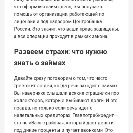
что оформляя займ здесь, вы получаете
помощь от организации, работающей по
лицензии и под надзором Центробанка
России. Это значит, что ваши права защищены,
а все операции проходят в рамках закона.
Развеем страхи: что нужно
знать о займах
Давайте сразу поговорим о том, что часто
тревожит людей, когда речь заходит о займах.
Вы наверняка слышали всякие страшилки про
коллекторов, которые выбивают долги. И это
правда, но только если речь идет о
нелегальных кредиторах. Главпотребкредит –
это не «Вася с района», который дает деньги
под дикие проценты и пугает звонками. Это