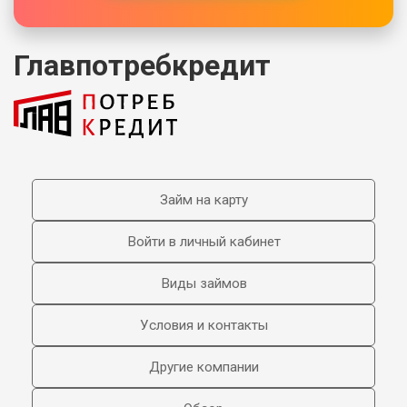
Главпотребкредит
Займ на карту
Войти в личный кабинет
Виды займов
Условия и контакты
Другие компании