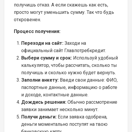
получишь отказ. А если скажешь как есть,
просто могут уменьшить сумму. Так что будь
откровенен.
Процесс получения:
Переходи на сайт:
Заходи на
официальный сайт Главпотребкредит.
Выбери сумму и срок:
Используй удобный
калькулятор, чтобы рассчитать, сколько ты
получишь и сколько нужно будет вернуть.
Заполни анкету:
Введи свои данные: ФИО,
паспортные данные, информацию о работе
и доходе, контактные данные.
Дождись решения:
Обычно рассмотрение
заявки занимает несколько минут.
Получи деньги:
Если заявка одобрена,
деньги моментально поступят на твою
банковскую карту.