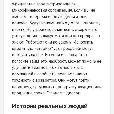
официально зарегистрированная
микрофинансовая организация. Если вы не
сможете вовремя вернуть деньги, они,
конечно, будут напоминать о долге – звонить,
писать. Но угрожать, ломиться в дверь – это
уже уголовно наказуемо, и они это прекрасно
знают. Работают они по закону. Испортить
кредитную историю? Да, просрочки могут
повлиять на нее. Но если вы аккуратно
погасите займ, это, наоборот, может помочь ее
улучшить. Главное – быть честным с
компанией и сообщать, если возникнут
трудности с возвратом. Они могут пойти
навстречу, предложить реструктуризацию или
продление срока. Главное – диалог.
Истории реальных людей