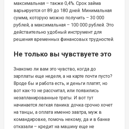
максимальная – также 0,4%. Срок займа
варьируется от 89 до 180 дней. Минимальная
сумма, которую можно получить – 30 000
рублей, а максимальная – 100 000 рублей. Это
действительно удобный инструмент для
решения временных финансовых трудностей.
Не только вы чувствуете это
Знакомо ли вам это чувство, когда до
зарплаты еще неделя, а на карте почти пусто?
Вроде бы и работа есть, и деньги платят, но
вот как-то не рассчитал, или появились
незапланированные траты. И вот тут
начинается легкая паника: дочка срочно хочет
на танцы, а оплата именно завтра, муж в
командировке, помочь некому, да и в банке
отказали – кредит на машину еще не