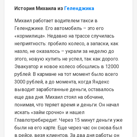
История Михаила из
Геленджика
Михаил работает водителем такси в
Геленджике. Его автомобиль – это его
«кормилица». Недавно на трассе случилась
неприятность: пробило колесо, а запаски, как
назло, не оказалось – украли за неделю до
этого, новую купить не успел, так как дорого.
Эвакуатор и новое колесо обошлись в 12000
рублей. В кармане на тот момент было всего
3000 рублей, а до момента, когда Яндекс
выводит заработанные деньги, оставалось
еще два дня. Михаил стоял на обочине,
понимая, что теряет время и деньги. Он начал
искать «займ срочно» и нашел
Главпотребкредит. Через 15 минут деньги уже
были на его карте. Еще через час он снова был
в рейсе, везя клиентов. За два дня работы он