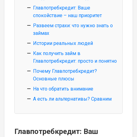
Главпотребкредит: Ваше
спокойствие – наш приоритет
Развеем страхи: что нужно знать о
займах
Истории реальных людей
Как получить займ в
Главпотребкредит: просто и понятно
Почему Главпотребкредит?
Основные плюсы
На что обратить внимание
А есть ли альтернативы? Сравним
Главпотребкредит: Ваш