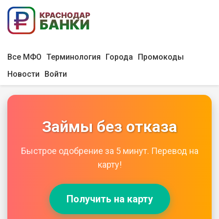
Все МФО
Терминология
Города
Промокоды
Новости
Войти
Займы без отказа
Быстрое одобрение за 5 минут. Перевод на
карту!
Получить на карту