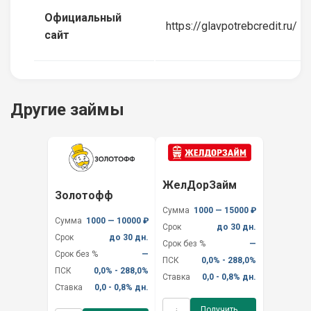
Официальный
https://glavpotrebcredit.ru/
сайт
Другие займы
ЖелДорЗайм
Золотофф
Сумма
1000 — 15000 ₽
Сумма
1000 — 10000 ₽
Срок
до 30 дн.
Срок
до 30 дн.
Срок без %
—
Срок без %
—
ПСК
0,0% - 288,0%
ПСК
0,0% - 288,0%
Ставка
0,0 - 0,8% дн.
Ставка
0,0 - 0,8% дн.
Получить