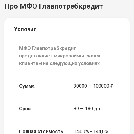
Про МФО Главпотребкредит
Условия
МФО Главпотребкредит
представляет микрозаймы своим
клиентам на следующих условиях
Сумма
30000 — 100000 ₽
Срок
89 — 180 дн.
Полная стоимость
144,0% - 144,0%