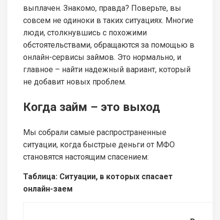
выплачен. Знакомо, правда? Поверьте, вы
совсем не одиноки в таких ситуациях. Многие
люди, столкнувшись с похожими
обстоятельствами, обращаются за помощью в
онлайн-сервисы займов. Это нормально, и
главное – найти надежный вариант, который
не добавит новых проблем.
Когда займ – это выход
Мы собрали самые распространенные
ситуации, когда быстрые деньги от МФО
становятся настоящим спасением:
Таблица: Ситуации, в которых спасает
онлайн-заем