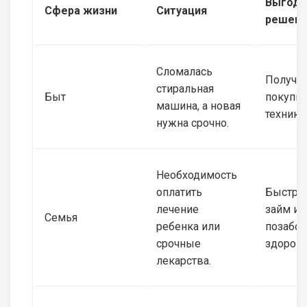
Выгодн
Сфера жизни
Ситуация
решени
Сломалась
Получит
стиральная
Быт
покупку
машина, а новая
техники
нужна срочно.
Необходимость
оплатить
Быстро
лечение
займ и
Семья
ребенка или
позабот
срочные
здоров
лекарства.