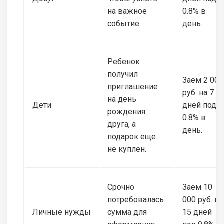
на важное
0.8% в
событие.
день.
Ребенок
получил
Заем 2 000
приглашение
руб. на 7
на день
Дети
дней под
рождения
0.8% в
друга, а
день.
подарок еще
не куплен.
Срочно
Заем 10
потребовалась
000 руб. на
Личные нужды
сумма для
15 дней