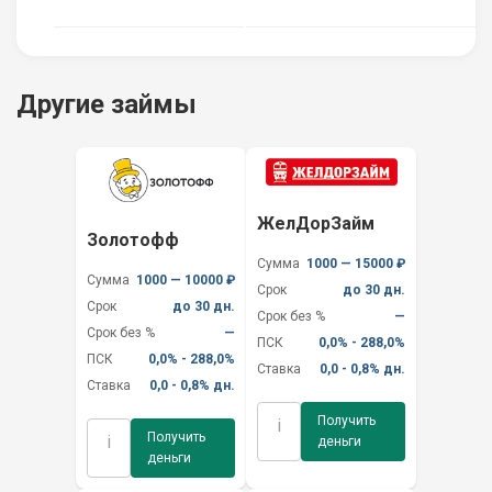
Другие займы
ЖелДорЗайм
Золотофф
Сумма
1000 — 15000 ₽
Сумма
1000 — 10000 ₽
Срок
до 30 дн.
Срок
до 30 дн.
Срок без %
—
Срок без %
—
ПСК
0,0% - 288,0%
ПСК
0,0% - 288,0%
Ставка
0,0 - 0,8% дн.
Ставка
0,0 - 0,8% дн.
Получить
i
Получить
i
деньги
деньги