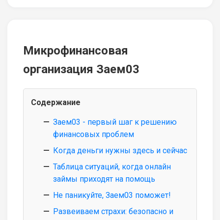
Микрофинансовая
организация Заем03
Содержание
Заем03 - первый шаг к решению
финансовых проблем
Когда деньги нужны здесь и сейчас
Таблица ситуаций, когда онлайн
займы приходят на помощь
Не паникуйте, Заем03 поможет!
Развеиваем страхи: безопасно и