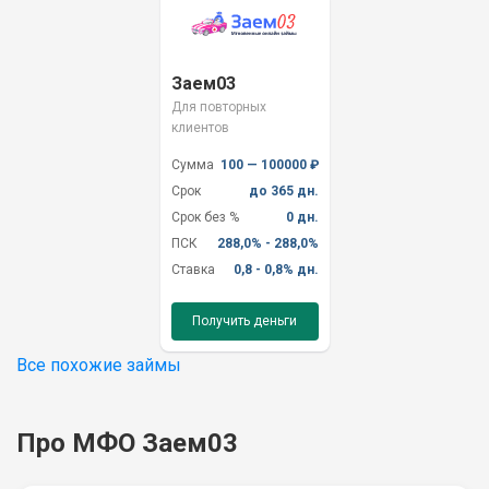
Заем03
Для повторных
клиентов
Сумма
100 — 100000 ₽
Срок
до 365 дн.
Срок без %
0 дн.
ПСК
288,0% - 288,0%
Ставка
0,8 - 0,8% дн.
Получить деньги
Все похожие займы
Про МФО Заем03