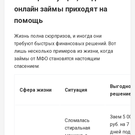
онлайн займы приходят на
помощь
Жизнь полна сюрпризов, и иногда они
требуют быстрых финансовых решений. Вот
лишь несколько примеров из жизни, когда
займы от МФО становятся настоящим
спасением:
Выгодное
Сфера жизни
Ситуация
решение
Заем 5 000
Сломалась
руб. на 7
стиральная
дней под