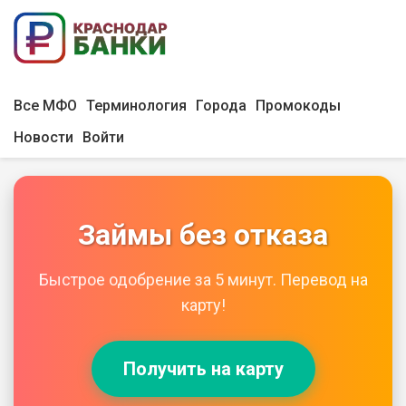
Все МФО
Терминология
Города
Промокоды
Новости
Войти
Займы без отказа
Быстрое одобрение за 5 минут. Перевод на
карту!
Получить на карту