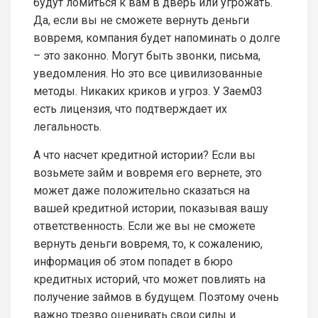
будут ломиться к вам в дверь или угрожать.
Да, если вы не сможете вернуть деньги
вовремя, компания будет напоминать о долге
– это законно. Могут быть звонки, письма,
уведомления. Но это все цивилизованные
методы. Никаких криков и угроз. У Заем03
есть лицензия, что подтверждает их
легальность.
А что насчет кредитной истории? Если вы
возьмете займ и вовремя его вернете, это
может даже положительно сказаться на
вашей кредитной истории, показывая вашу
ответственность. Если же вы не сможете
вернуть деньги вовремя, то, к сожалению,
информация об этом попадет в бюро
кредитных историй, что может повлиять на
получение займов в будущем. Поэтому очень
важно трезво оценивать свои силы и