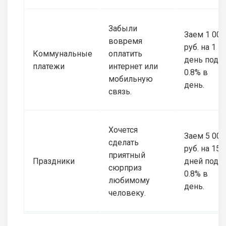
Забыли
Заем 1 000
вовремя
руб. на 1
Коммунальные
оплатить
день под
платежи
интернет или
0.8% в
мобильную
день.
связь.
Хочется
Заем 5 000
сделать
руб. на 15
приятный
Праздники
дней под
сюрприз
0.8% в
любимому
день.
человеку.