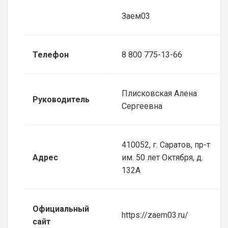
Заем03
Телефон
8 800 775-13-66
Плисковская Алена
Руководитель
Сергеевна
410052, г. Саратов, пр-т
Адрес
им. 50 лет Октября, д.
132А
Официальный
https://zaem03.ru/
сайт