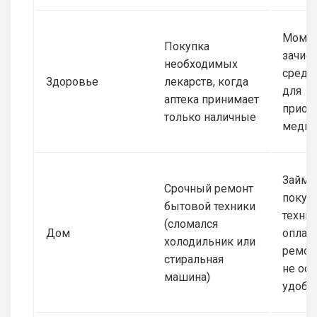
Момен
Покупка
зачис
необходимых
средст
Здоровье
лекарств, когда
для
аптека принимает
приоб
только наличные
медик
Займ 
Срочный ремонт
покуп
бытовой техники
техни
(сломался
Дом
оплат
холодильник или
ремон
стиральная
не ост
машина)
удобс