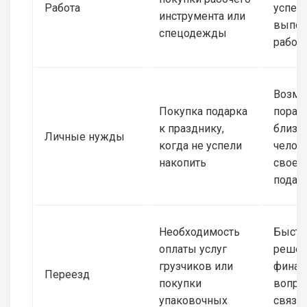
Работа
успеш
инструмента или
выпол
спецодежды
рабочи
Возмо
Покупка подарка
порад
к празднику,
близк
Личные нужды
когда не успели
челов
накопить
свое
подар
Необходимость
Быстр
оплаты услуг
решен
грузчиков или
финан
Переезд
покупки
вопро
упаковочных
связа