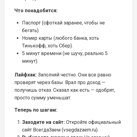
Что понадобится:
Паспорт (сфоткай заранее, чтобы не
бегать).
Номер карты (любого банка, хоть
Тинькофф, хоть Сбер).
5 минут времени (не шучу, реально 5
минут).
Лайфхак:
Заполняй честно. Они все равно
проверят через базы. Врал про доход —
получишь отказ. Сказал как есть — одобрят,
просто сумму уменьшат.
Теперь по шагам:
Заходите на сайт:
Откройте официальный
сайт ВсегдаЗаем (vsegdazaem.ru).