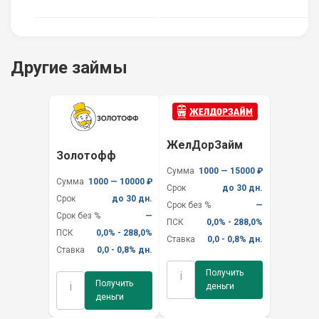
Другие займы
ЖелДорЗайм
Золотофф
Сумма
1000 — 15000 ₽
Сумма
1000 — 10000 ₽
Срок
до 30 дн.
Срок
до 30 дн.
Срок без %
—
Срок без %
—
ПСК
0,0% - 288,0%
ПСК
0,0% - 288,0%
Ставка
0,0 - 0,8% дн.
Ставка
0,0 - 0,8% дн.
Получить
i
Получить
i
деньги
деньги