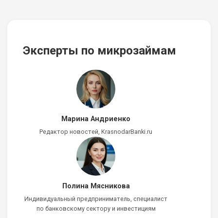
Эксперты по микрозаймам
Марина Андриенко
Редактор новостей, KrasnodarBanki.ru
Полина Мясникова
Индивидуальный предприниматель, специалист
по банковскому сектору и инвестициям