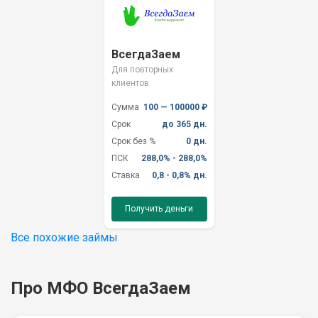
ВсегдаЗаем
Для повторных
клиентов
Сумма
100 — 100000 ₽
Срок
до 365 дн.
Срок без %
0 дн.
ПСК
288,0% - 288,0%
Ставка
0,8 - 0,8% дн.
Получить деньги
Все похожие займы
Про МФО ВсегдаЗаем