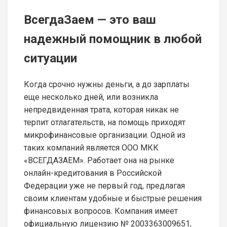
ВсегдаЗаем — это ваш
надежный помощник в любой
ситуации
Когда срочно нужны деньги, а до зарплаты
еще несколько дней, или возникла
непредвиденная трата, которая никак не
терпит отлагательств, на помощь приходят
микрофинансовые организации. Одной из
таких компаний является ООО МКК
«ВСЕГДАЗАЕМ». Работает она на рынке
онлайн-кредитования в Российской
Федерации уже не первый год, предлагая
своим клиентам удобные и быстрые решения
финансовых вопросов. Компания имеет
официальную лицензию № 2003363009651,