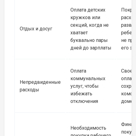
Оплата детских
Покры
кружков или
расхо
секций, когда не
разви
Отдых и досуг
хватает
ребен
буквально пары
не пр
дней до зарплаты
его за
Оплата
Своев
коммунальных
оплата
Непредвиденные
услуг, чтобы
сохра
расходы
избежать
комфо
отключения
доме
Финан
Необходимость
покуп
покупки рабочего