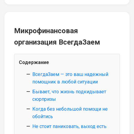
Микрофинансовая
организация ВсегдаЗаем
Содержание
ВсегдаЗаем — это ваш надежный
помощник в любой ситуации
Бывает, что жизнь подкидывает
сюрпризы
Когда без небольшой помощи не
обойтись
Не стоит паниковать, выход есть