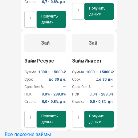
Ставка
0,7 - 0,8% дн.
Получить
i
деньги
Получить
i
деньги
Зай
Зай
ЗаймРесурс
ЗаймИнвест
Сумма
1000 — 15000 ₽
Сумма
1000 — 15000 ₽
Срок
до 30 дн.
Срок
до 30 дн.
Срок без %
—
Срок без %
—
ПСК
0,0% - 288,0%
ПСК
0,0% - 288,0%
Ставка
0,0 - 0,8% дн.
Ставка
0,0 - 0,8% дн.
Получить
Получить
i
i
деньги
деньги
Все похожие займы