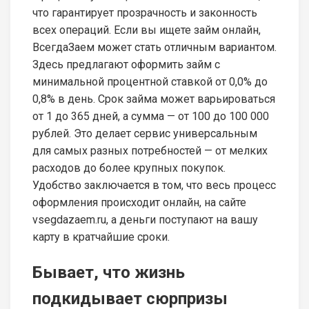
что гарантирует прозрачность и законность
всех операций. Если вы ищете займ онлайн,
ВсегдаЗаем может стать отличным вариантом.
Здесь предлагают оформить займ с
минимальной процентной ставкой от 0,0% до
0,8% в день. Срок займа может варьироваться
от 1 до 365 дней, а сумма — от 100 до 100 000
рублей. Это делает сервис универсальным
для самых разных потребностей — от мелких
расходов до более крупных покупок.
Удобство заключается в том, что весь процесс
оформления происходит онлайн, на сайте
vsegdazaem.ru, а деньги поступают на вашу
карту в кратчайшие сроки.
Бывает, что жизнь
подкидывает сюрпризы