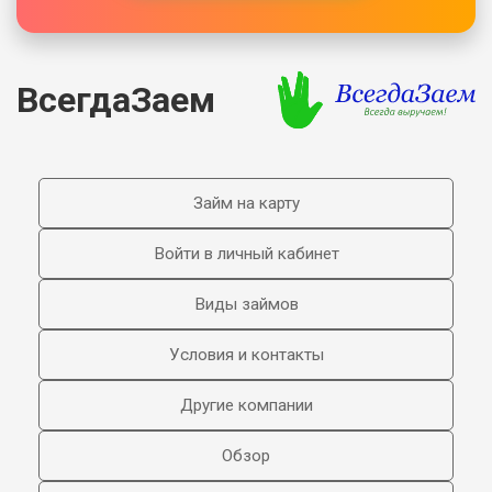
ВсегдаЗаем
Займ на карту
Войти в личный кабинет
Виды займов
Условия и контакты
Другие компании
Обзор