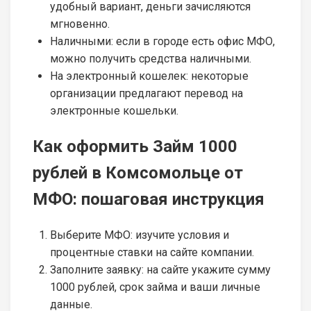
удобный вариант, деньги зачисляются
мгновенно.
Наличными: если в городе есть офис МФО,
можно получить средства наличными.
На электронный кошелек: некоторые
организации предлагают перевод на
электронные кошельки.
Как оформить Займ 1000
рублей в Комсомольце от
МФО: пошаговая инструкция
Выберите МФО: изучите условия и
процентные ставки на сайте компании.
Заполните заявку: на сайте укажите сумму
1000 рублей, срок займа и ваши личные
данные.