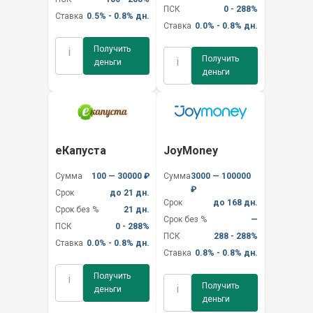
ПСК
0 - 288%
Ставка
0.5% - 0.8% дн.
Ставка
0.0% - 0.8% дн.
Получить
i
Получить
i
деньги
деньги
еКапуста
JoyMoney
Сумма
100 — 30000 ₽
Сумма
3000 — 100000
₽
Срок
до 21 дн.
Срок
до 168 дн.
Срок без %
21 дн.
Срок без %
—
ПСК
0 - 288%
ПСК
288 - 288%
Ставка
0.0% - 0.8% дн.
Ставка
0.8% - 0.8% дн.
Получить
i
Получить
i
деньги
деньги