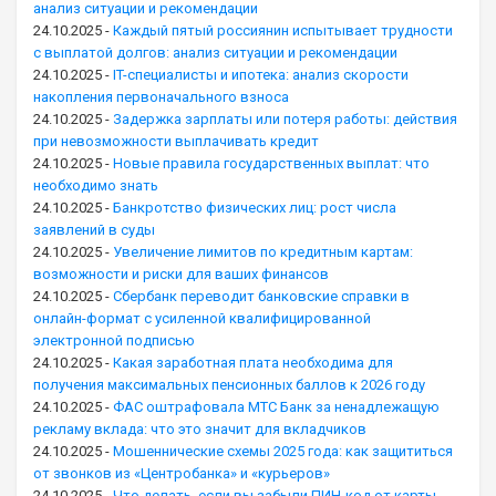
анализ ситуации и рекомендации
24.10.2025
-
Каждый пятый россиянин испытывает трудности
с выплатой долгов: анализ ситуации и рекомендации
24.10.2025
-
IT-специалисты и ипотека: анализ скорости
накопления первоначального взноса
24.10.2025
-
Задержка зарплаты или потеря работы: действия
при невозможности выплачивать кредит
24.10.2025
-
Новые правила государственных выплат: что
необходимо знать
24.10.2025
-
Банкротство физических лиц: рост числа
заявлений в суды
24.10.2025
-
Увеличение лимитов по кредитным картам:
возможности и риски для ваших финансов
24.10.2025
-
Сбербанк переводит банковские справки в
онлайн-формат с усиленной квалифицированной
электронной подписью
24.10.2025
-
Какая заработная плата необходима для
получения максимальных пенсионных баллов к 2026 году
24.10.2025
-
ФАС оштрафовала МТС Банк за ненадлежащую
рекламу вклада: что это значит для вкладчиков
24.10.2025
-
Мошеннические схемы 2025 года: как защититься
от звонков из «Центробанка» и «курьеров»
24.10.2025
-
Что делать, если вы забыли ПИН-код от карты