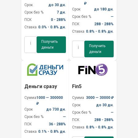
₽
Срок
до 30 дн.
Срок
до 180 дн.
Срок без %
7 дн.
Срок без %
—
ПСК
0 - 288%
ПСК
288 - 288%
Ставка
0.0% - 0.8% дн.
Ставка
0.8% - 0.8% дн.
Получить
i
Получить
i
деньги
деньги
Деньги сразу
Fin5
Сумма
1000 — 300000
Сумма
3000 — 30000 ₽
₽
Срок
до 30 дн.
Срок
до 730 дн.
Срок без %
—
Срок без %
—
ПСК
288 - 288%
ПСК
36 - 288%
Ставка
0.8% - 0.8% дн.
Ставка
0.1% - 0.8% дн.