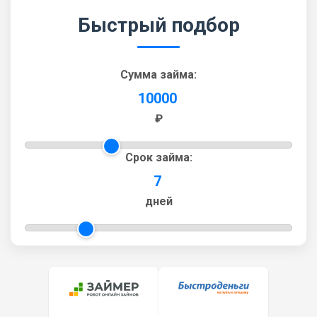
Быстрый подбор
Сумма займа:
10000
₽
Срок займа:
7
дней