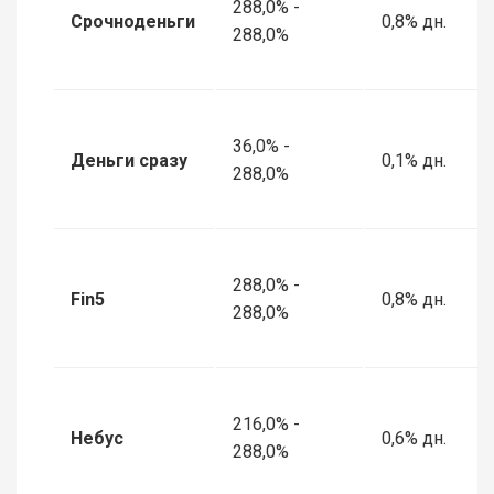
288,0% -
Срочноденьги
0,8% дн.
288,0%
36,0% -
Деньги сразу
0,1% дн.
288,0%
288,0% -
Fin5
0,8% дн.
288,0%
216,0% -
Небус
0,6% дн.
288,0%