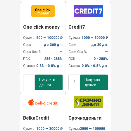
One click money
Credit7
Сумма
500 — 100000 ₽
Сумма
1000 — 30000 ₽
Срок
до 360 дн.
Срок
до 30 дн.
Срок без %
—
Срок без %
—
ПСК
288 - 288%
ПСК
0 - 288%
Ставка
0.8% - 0.8% дн.
Ставка
0.0% - 0.8% дн.
Получить
Получить
i
i
деньги
деньги
BelkaCredit
Срочноденьги
Сумма
1000 — 30000 ₽
Сумма
2000 — 100000