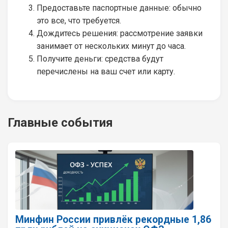
Предоставьте паспортные данные: обычно
это все, что требуется.
Дождитесь решения: рассмотрение заявки
занимает от нескольких минут до часа.
Получите деньги: средства будут
перечислены на ваш счет или карту.
Главные события
Минфин России привлёк рекордные 1,86