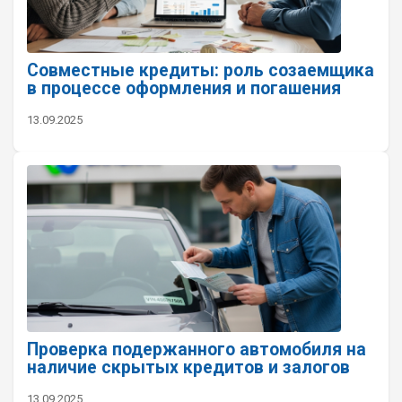
Совместные кредиты: роль созаемщика
в процессе оформления и погашения
13.09.2025
Проверка подержанного автомобиля на
наличие скрытых кредитов и залогов
13.09.2025