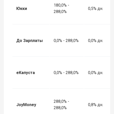
180,0% -
Юкки
0,5% дн.
288,0%
До Зарплаты
0,0% - 288,0%
0,0% дн.
еКапуста
0,0% - 288,0%
0,0% дн.
288,0% -
JoyMoney
0,8% дн.
288,0%