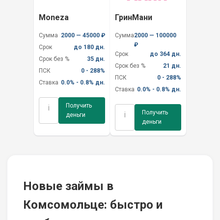
Moneza
ГринМани
Сумма
2000 — 45000 ₽
Сумма
2000 — 100000
₽
Срок
до 180 дн.
Срок
до 364 дн.
Срок без %
35 дн.
Срок без %
21 дн.
ПСК
0 - 288%
ПСК
0 - 288%
Ставка
0.0% - 0.8% дн.
Ставка
0.0% - 0.8% дн.
Получить
i
Получить
i
деньги
деньги
Новые займы в
Комсомольце: быстро и