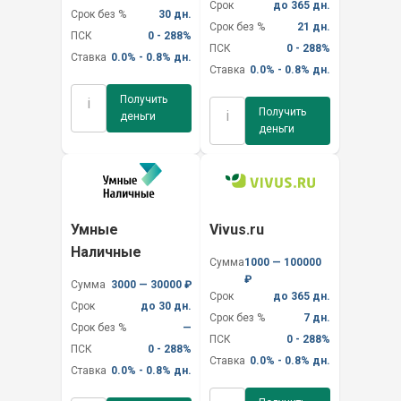
Срок
до 365 дн.
Срок без %
30 дн.
Срок без %
21 дн.
ПСК
0 - 288%
ПСК
0 - 288%
Ставка
0.0% - 0.8% дн.
Ставка
0.0% - 0.8% дн.
Получить
i
Получить
i
деньги
деньги
Умные
Vivus.ru
Наличные
Сумма
1000 — 100000
₽
Сумма
3000 — 30000 ₽
Срок
до 365 дн.
Срок
до 30 дн.
Срок без %
7 дн.
Срок без %
—
ПСК
0 - 288%
ПСК
0 - 288%
Ставка
0.0% - 0.8% дн.
Ставка
0.0% - 0.8% дн.