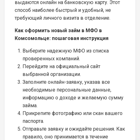
выдаются онлайн на банковскую карту. Этот
способ наиболее быстрый и удобный, не
требующий личного визита в отделение.
Как оформить новый займ в МФО в
Комсомольце: пошаговая инструкция
Выберите надежную МФО из списка
проверенных компаний.
Перейдите на официальный сайт
выбранной организации.
Заполните онлайн-заявку, указав все
необходимые персональные данные,
информацию о доходе и желаемую сумму
займа.
Прикрепите фотографию или скан вашего
паспорта.
Отправьте заявку и ожидайте решения. Как
правило, оно принимается в течение