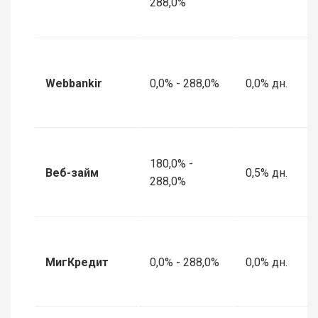
288,0%
Webbankir
0,0% - 288,0%
0,0% дн.
180,0% -
Веб-займ
0,5% дн.
288,0%
МигКредит
0,0% - 288,0%
0,0% дн.