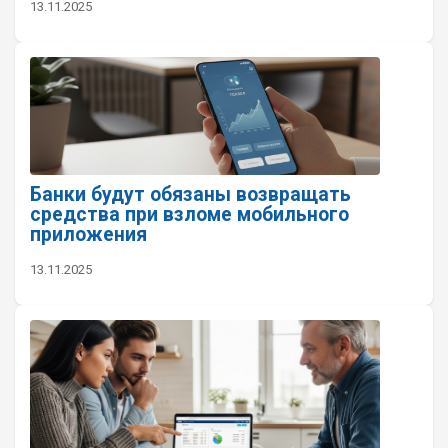
13.11.2025
Банки будут обязаны возвращать
средства при взломе мобильного
приложения
13.11.2025