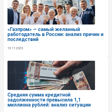
«Газпром» — самый желанный
работодатель в России: анализ причин и
последствий
13.11.2025
Средняя сумма кредитной
задолженности превысила 1,1
миллиона рублей: анализ ситуации