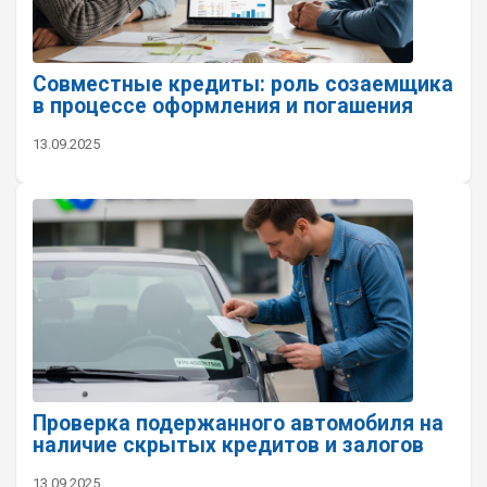
Совместные кредиты: роль созаемщика
в процессе оформления и погашения
13.09.2025
Проверка подержанного автомобиля на
наличие скрытых кредитов и залогов
13.09.2025