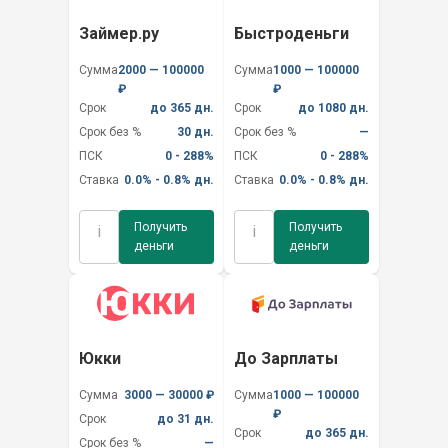
Займер.ру
Быстроденьги
Сумма
2000 — 100000
Сумма
1000 — 100000
₽
₽
Срок
до 365 дн.
Срок
до 1080 дн.
Срок без %
30 дн.
Срок без %
—
ПСК
0 - 288%
ПСК
0 - 288%
Ставка
0.0% - 0.8% дн.
Ставка
0.0% - 0.8% дн.
Получить
Получить
i
i
деньги
деньги
Юкки
До Зарплаты
Сумма
3000 — 30000 ₽
Сумма
1000 — 100000
₽
Срок
до 31 дн.
Срок
до 365 дн.
Срок без %
—