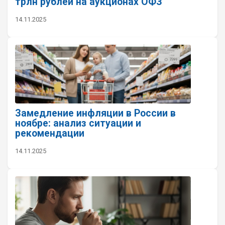
трлн рублей на аукционах ОФЗ
14.11.2025
Замедление инфляции в России в
ноябре: анализ ситуации и
рекомендации
14.11.2025