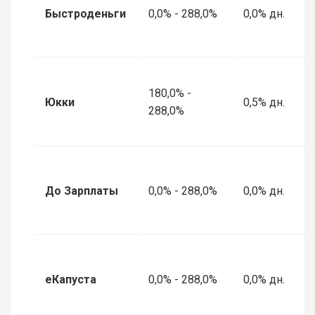
Быстроденьги
0,0% - 288,0%
0,0% дн.
180,0% -
Юкки
0,5% дн.
288,0%
До Зарплаты
0,0% - 288,0%
0,0% дн.
еКапуста
0,0% - 288,0%
0,0% дн.