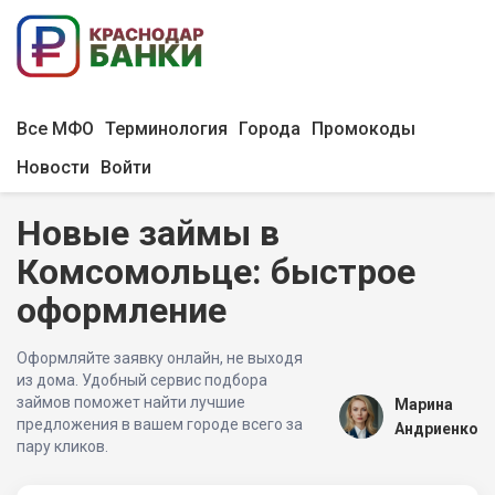
Все МФО
Терминология
Города
Промокоды
Новости
Войти
Новые займы в
Комсомольце: быстрое
оформление
Оформляйте заявку онлайн, не выходя
из дома. Удобный сервис подбора
займов поможет найти лучшие
Марина
предложения в вашем городе всего за
Андриенко
пару кликов.