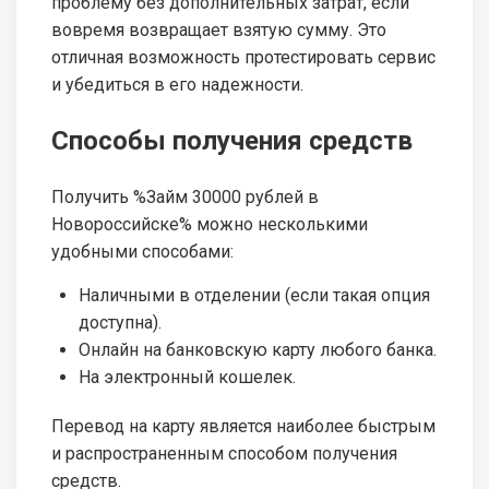
проблему без дополнительных затрат, если
вовремя возвращает взятую сумму. Это
отличная возможность протестировать сервис
и убедиться в его надежности.
Способы получения средств
Получить %Займ 30000 рублей в
Новороссийске% можно несколькими
удобными способами:
Наличными в отделении (если такая опция
доступна).
Онлайн на банковскую карту любого банка.
На электронный кошелек.
Перевод на карту является наиболее быстрым
и распространенным способом получения
средств.