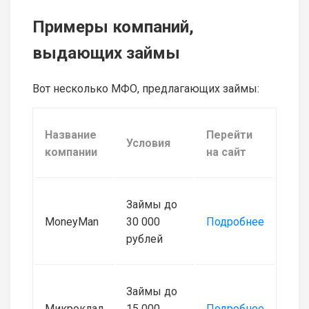
Примеры компаний,
выдающих займы
Вот несколько МФО, предлагающих займы:
Название
Перейти
Условия
компании
на сайт
Займы до
MoneyMan
30 000
Подробнее
рублей
Займы до
Микроклад
15 000
Подробнее