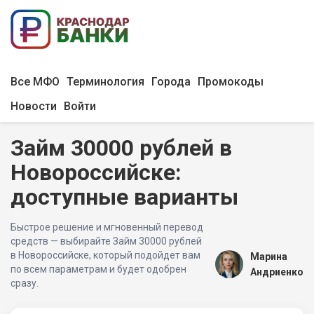
Все МФО
Терминология
Города
Промокоды
Новости
Войти
Займ 30000 рублей в
Новороссийске:
доступные варианты
Быстрое решение и мгновенный перевод
средств — выбирайте Займ 30000 рублей
в Новороссийске, который подойдет вам
Марина
по всем параметрам и будет одобрен
Андриенко
сразу.