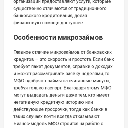
организации предоставляют услуги, которые
существенно отличаются от традиционного
банковского кредитования, делая
финансовую помощь доступнее.
Особенности микрозаймов
Главное отличие микрозаймов от банковских
кредитов — это скорость и простота. Если банк
требует пакет документов, справки о доходах
и может рассматривать заявку неделями, то
МФО одобряют займы за считанные минуты,
требуя только паспорт. Благодаря этому МФО
могут выдавать деньги даже тем, кто имеет
негативную кредитную историю или
действующие просрочки, тогда как банки в
таких случаях почти всегда отказывают.
Бизнес-модель МФО строится на работе с