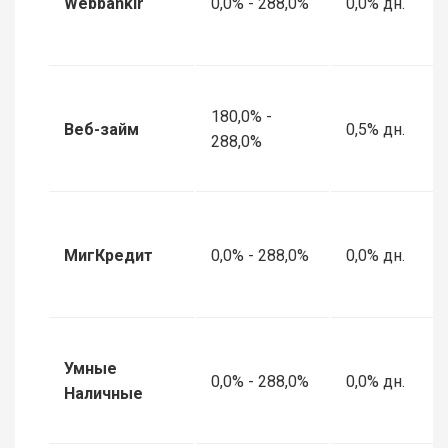
Webbankir
0,0% - 288,0%
0,0% дн.
180,0% -
Веб-займ
0,5% дн.
288,0%
МигКредит
0,0% - 288,0%
0,0% дн.
Умные
0,0% - 288,0%
0,0% дн.
Наличные