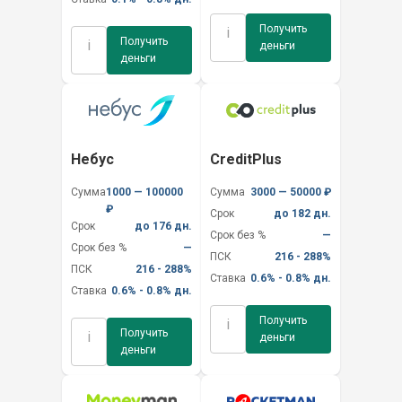
Получить
i
Получить
i
деньги
деньги
Небус
CreditPlus
Сумма
1000 — 100000
Сумма
3000 — 50000 ₽
₽
Срок
до 182 дн.
Срок
до 176 дн.
Срок без %
—
Срок без %
—
ПСК
216 - 288%
ПСК
216 - 288%
Ставка
0.6% - 0.8% дн.
Ставка
0.6% - 0.8% дн.
Получить
i
Получить
i
деньги
деньги