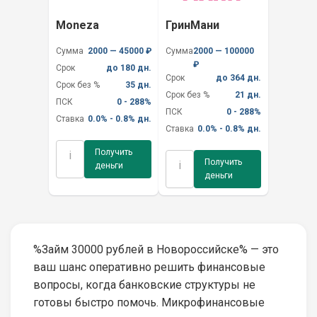
Moneza
ГринМани
Сумма
2000 — 45000 ₽
Сумма
2000 — 100000
₽
Срок
до 180 дн.
Срок
до 364 дн.
Срок без %
35 дн.
Срок без %
21 дн.
ПСК
0 - 288%
ПСК
0 - 288%
Ставка
0.0% - 0.8% дн.
Ставка
0.0% - 0.8% дн.
Получить
i
Получить
i
деньги
деньги
%Займ 30000 рублей в Новороссийске% — это
ваш шанс оперативно решить финансовые
вопросы, когда банковские структуры не
готовы быстро помочь. Микрофинансовые