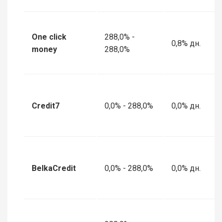
One click
288,0% -
0,8% дн.
money
288,0%
Credit7
0,0% - 288,0%
0,0% дн.
BelkaCredit
0,0% - 288,0%
0,0% дн.