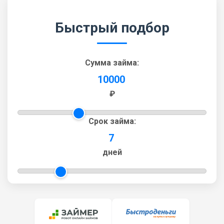
Быстрый подбор
Сумма займа:
10000
₽
Срок займа:
7
дней