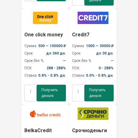
деньги
One click money
Credit7
Сумма
500 — 100000 ₽
Сумма
1000 — 30000 ₽
Срок
до 360 дн.
Срок
до 30 дн.
Срок без %
—
Срок без %
—
ПСК
288 - 288%
ПСК
0 - 288%
Ставка
0.8% - 0.8% дн.
Ставка
0.0% - 0.8% дн.
Получить
Получить
i
i
деньги
деньги
BelkaCredit
Срочноденьги