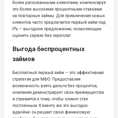
более рискованными клиентами, компенсируя
это более высокими процентными ставками
на повторные займы. Для привлечения новых
клиентов часто предлагается первый займ под
0% — выгодное предложение, позволяющее
оценить сервис без переплат.
Выгода беспроцентных
займов
Бесплатный первый займ — это эффективная
стратегия для МФО. Предоставляя
возможность взять деньги без процентов,
компания демонстрирует свои преимущества
и стремится к тому, чтобы клиент стал
постоянным. Клиенту же это выгодно
вдвойне: он решает свою финансовую