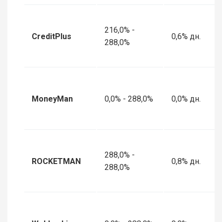
216,0% -
CreditPlus
0,6% дн.
288,0%
MoneyMan
0,0% - 288,0%
0,0% дн.
288,0% -
ROCKETMAN
0,8% дн.
288,0%