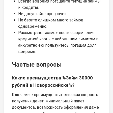
Всегда вовремя погашайте текущие займы
и кредиты.
Не допускайте просрочек.
Не берите слишком много займов
одновременно.
Рассмотрите возможность оформления
кредитной карты с небольшим лимитом и
аккуратно ею пользуйтесь, погашая долг
вовремя.
Частые вопросы
Какие преимущества %Займ 30000
рублей в Новороссийске%?
Ключевые преимущества: высокая скорость
получения денег, минимальный пакет
документов, возможность оформления даже