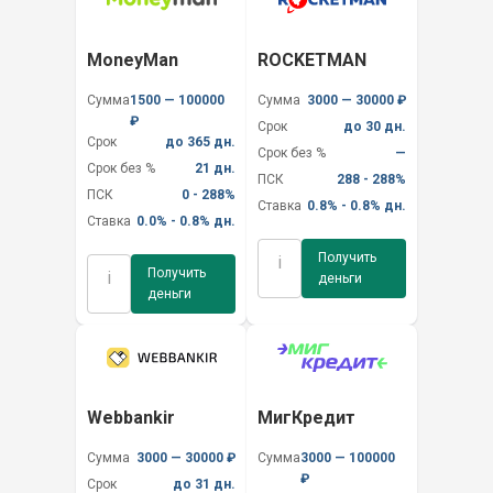
MoneyMan
ROCKETMAN
Сумма
1500 — 100000
Сумма
3000 — 30000 ₽
₽
Срок
до 30 дн.
Срок
до 365 дн.
Срок без %
—
Срок без %
21 дн.
ПСК
288 - 288%
ПСК
0 - 288%
Ставка
0.8% - 0.8% дн.
Ставка
0.0% - 0.8% дн.
Получить
i
Получить
i
деньги
деньги
Webbankir
МигКредит
Сумма
3000 — 30000 ₽
Сумма
3000 — 100000
₽
Срок
до 31 дн.