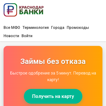
Все МФО
Терминология
Города
Промокоды
Новости
Войти
Займы без отказа
Быстрое одобрение за 5 минут. Перевод на
карту!
Получить на карту