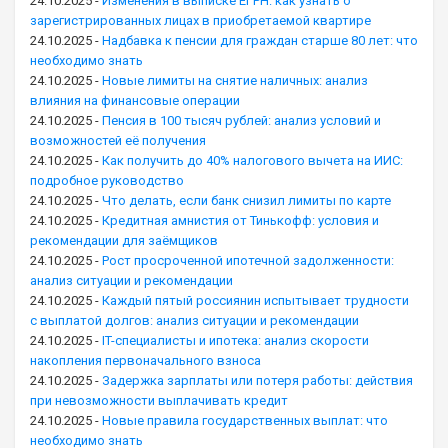
24.10.2025
-
Изменения в выписке ЕГРН: как узнать о
зарегистрированных лицах в приобретаемой квартире
24.10.2025
-
Надбавка к пенсии для граждан старше 80 лет: что
необходимо знать
24.10.2025
-
Новые лимиты на снятие наличных: анализ
влияния на финансовые операции
24.10.2025
-
Пенсия в 100 тысяч рублей: анализ условий и
возможностей её получения
24.10.2025
-
Как получить до 40% налогового вычета на ИИС:
подробное руководство
24.10.2025
-
Что делать, если банк снизил лимиты по карте
24.10.2025
-
Кредитная амнистия от Тинькофф: условия и
рекомендации для заёмщиков
24.10.2025
-
Рост просроченной ипотечной задолженности:
анализ ситуации и рекомендации
24.10.2025
-
Каждый пятый россиянин испытывает трудности
с выплатой долгов: анализ ситуации и рекомендации
24.10.2025
-
IT-специалисты и ипотека: анализ скорости
накопления первоначального взноса
24.10.2025
-
Задержка зарплаты или потеря работы: действия
при невозможности выплачивать кредит
24.10.2025
-
Новые правила государственных выплат: что
необходимо знать