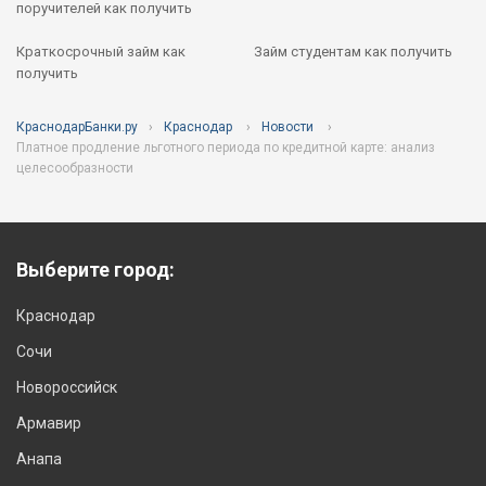
поручителей как получить
Краткосрочный займ как
Займ студентам как получить
получить
КраснодарБанки.ру
Краснодар
Новости
Платное продление льготного периода по кредитной карте: анализ
целесообразности
Выберите город:
Краснодар
Сочи
Новороссийск
Армавир
Анапа