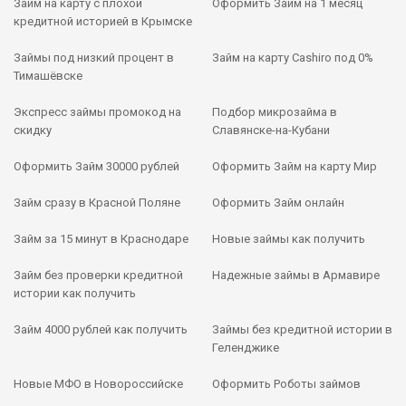
Займ на карту с плохой
Оформить Займ на 1 месяц
кредитной историей в Крымске
Займы под низкий процент в
Займ на карту Cashiro под 0%
Тимашёвске
Экспресс займы промокод на
Подбор микрозайма в
скидку
Славянске-на-Кубани
Оформить Займ 30000 рублей
Оформить Займ на карту Мир
Займ сразу в Красной Поляне
Оформить Займ онлайн
Займ за 15 минут в Краснодаре
Новые займы как получить
Займ без проверки кредитной
Надежные займы в Армавире
истории как получить
Займ 4000 рублей как получить
Займы без кредитной истории в
Геленджике
Новые МФО в Новороссийске
Оформить Роботы займов