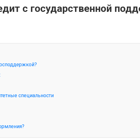
дит с государственной подд
 господдержкой?
:
итетные специальности
формления?