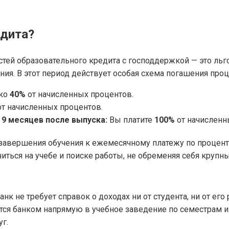
едита?
тей образовательного кредита с господдержкой — это льго
ния. В этот период действует особая схема погашения проц
ько
40%
от начисленных процентов.
т начисленных процентов.
 9 месяцев после выпуска:
Вы платите
100%
от начисленн
е завершения обучения к ежемесячному платежу по процент
иться на учебе и поиске работы, не обременяя себя круп
анк не требует справок о доходах ни от студента, ни от его 
ся банком напрямую в учебное заведение по семестрам ил
г.