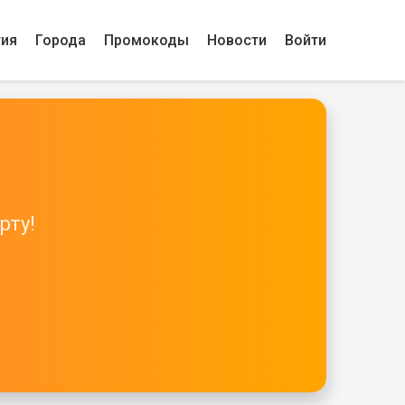
гия
Города
Промокоды
Новости
Войти
рту!