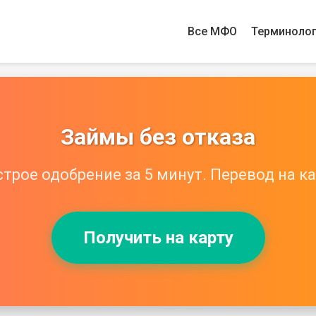
Все МФО
Терминоло
Займы без отказа
трое одобрение за 5 минут. Перевод на ка
Получить на карту