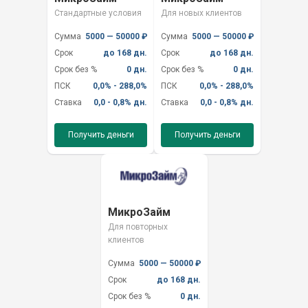
Стандартные условия
Для новых клиентов
Сумма
5000 — 50000 ₽
Сумма
5000 — 50000 ₽
Срок
до 168 дн.
Срок
до 168 дн.
Срок без %
0 дн.
Срок без %
0 дн.
ПСК
0,0% - 288,0%
ПСК
0,0% - 288,0%
Ставка
0,0 - 0,8% дн.
Ставка
0,0 - 0,8% дн.
Получить деньги
Получить деньги
МикроЗайм
Для повторных
клиентов
Сумма
5000 — 50000 ₽
Срок
до 168 дн.
Срок без %
0 дн.