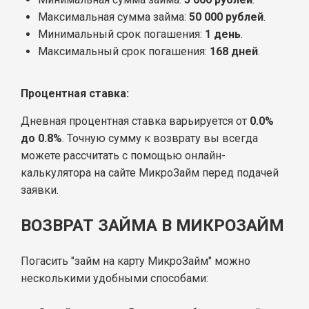
Максимальная сумма займа:
50 000 рублей
.
Минимальный срок погашения:
1 день
.
Максимальный срок погашения:
168 дней
.
Процентная ставка:
Дневная процентная ставка варьируется от
0.0%
до 0.8%
. Точную сумму к возврату вы всегда
можете рассчитать с помощью онлайн-
калькулятора на сайте МикроЗайм перед подачей
заявки.
ВОЗВРАТ ЗАЙМА В МИКРОЗАЙМ
Погасить "займ на карту МикроЗайм" можно
несколькими удобными способами: