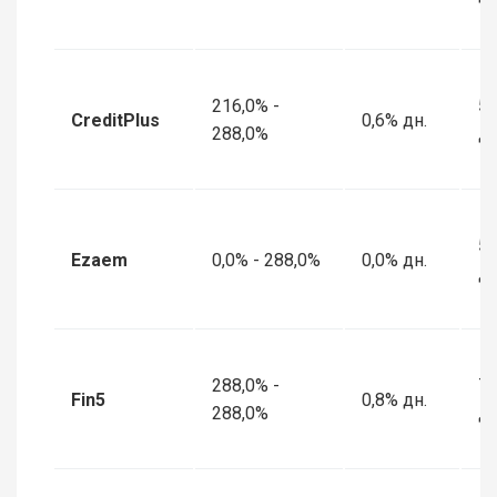
216,0% -
5 
CreditPlus
0,6% дн.
288,0%
дн
5 
Ezaem
0,0% - 288,0%
0,0% дн.
дн
288,0% -
7 
Fin5
0,8% дн.
288,0%
дн