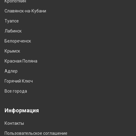
Кропоткин
Славянск-на-Кубани
Туапсе
Лабинск
Белореченск
Крымск
Красная Поляна
Адлер
Горячий Ключ
Все города
Информация
Контакты
Пользовательское соглашение