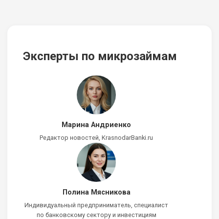
Эксперты по микрозаймам
Марина Андриенко
Редактор новостей, KrasnodarBanki.ru
Полина Мясникова
Индивидуальный предприниматель, специалист
по банковскому сектору и инвестициям