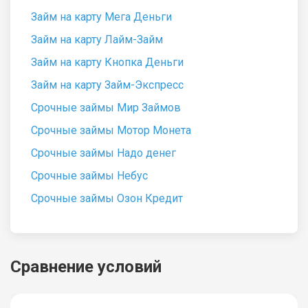
Займ на карту Мега Деньги
Займ на карту Лайм-Займ
Займ на карту Кнопка Деньги
Займ на карту Займ-Экспресс
Срочные займы Мир Займов
Срочные займы Мотор Монета
Срочные займы Надо денег
Срочные займы Небус
Срочные займы Озон Кредит
Сравнение условий