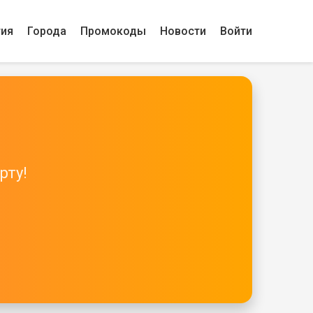
гия
Города
Промокоды
Новости
Войти
рту!