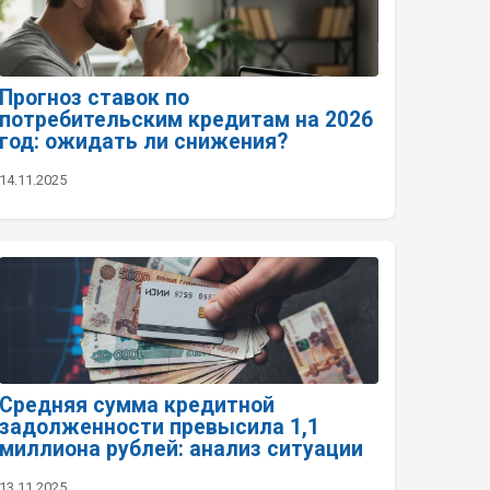
Прогноз ставок по
потребительским кредитам на 2026
год: ожидать ли снижения?
14.11.2025
Средняя сумма кредитной
задолженности превысила 1,1
миллиона рублей: анализ ситуации
13.11.2025