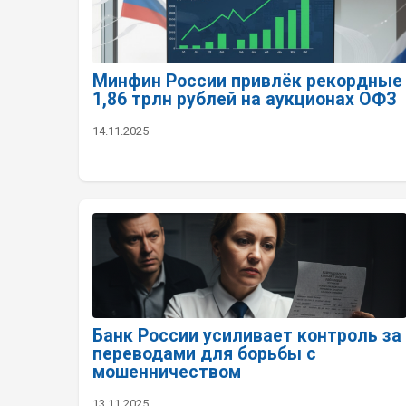
Минфин России привлёк рекордные
1,86 трлн рублей на аукционах ОФЗ
14.11.2025
Банк России усиливает контроль за
переводами для борьбы с
мошенничеством
13.11.2025