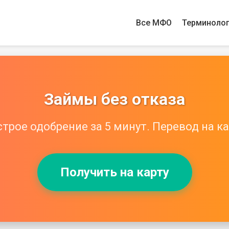
Все МФО
Терминоло
Займы без отказа
трое одобрение за 5 минут. Перевод на ка
Получить на карту