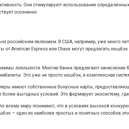
ивность. Они стимулируют использование определённых с
ствует осознанно.
о российским явлением. В США, например, уже много лет в
 от American Express или Chase могут предлагать кешбэк
раммы лояльности. Многие банки предлагают начисление б
иабилеты. Это уже не просто кешбэк, а комплексная систе
йлеры имеют собственные бонусные карты, предоставляющи
 более выгодных условий. Это формирует экосистему, где
и по всему миру понимают, что в условиях высокой конкур
ешбэк — один из наиболее простых и понятных способов эт