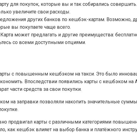
арту для покупок, которые вы и так собирались совершить
лько увеличите свои расходы.
едложения других банков по кешбэк-картам. Возможно, д
орые вы покупаете чаще всего.
Карта может предлагать и другие преимущества: бесплатн
мьтесь со всеми доступными опциями.
карты с повышенным кешбэком на такси. Это было иннова
кономить. Впоследствии появились карты с кешбэком на АЗ
врат части средств за свои покупки.
эком на заправки позволяли накопить значительные суммы
покупке.
ивно продвигал карты с различными категориями повышен
о, как кешбэк влияет на выбор банка и платёжного инстр