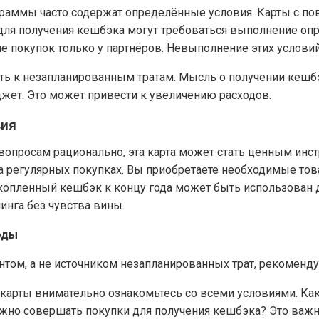
граммы часто содержат определённые условия. Карты с 
для получения кешбэка могут требоваться выполнение опр
 покупок только у партнёров. Невыполнение этих условий
ать к незапланированным тратам. Мысль о получении кешб
жет. Это может привести к увеличению расходов.
вия
 вопросам рационально, эта карта может стать ценным и
регулярных покупках. Вы приобретаете необходимые товар
копленный кешбэк к концу года может быть использован д
инга без чувства вины.
оды
том, а не источником незапланированных трат, рекоменд
арты внимательно ознакомьтесь со всеми условиями. К
ожно совершать покупки для получения кешбэка? Это важ