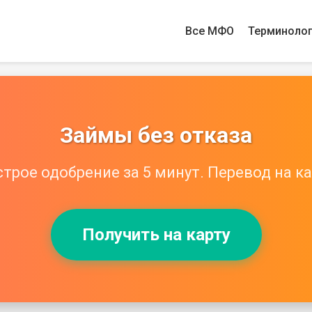
Все МФО
Терминоло
Займы без отказа
трое одобрение за 5 минут. Перевод на ка
Получить на карту