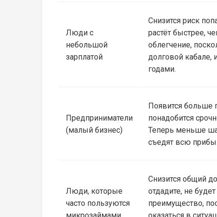
Снизится риск поп
Люди с
растёт быстрее, че
небольшой
облегчение, поско
зарплатой
долговой кабале, 
годами.
Появится больше п
Предприниматели
понадобится срочн
(малый бизнес)
Теперь меньше ша
съедят всю прибы
Снизится общий до
Люди, которые
отдадите, не будет
часто пользуются
преимущество, по
микрозаймами
оказаться в ситуа