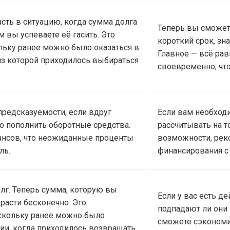
асть в ситуацию, когда сумма долга
Теперь вы сможет
м вы успеваете её гасить. Это
короткий срок, зн
льку ранее можно было оказаться в
Главное — всё рав
из которой приходилось выбираться
своевременно, чт
редсказуемости, если вдруг
Если вам необход
о пополнить оборотные средства.
рассчитывать на т
нсов, что неожиданные проценты
возможности, рек
ль.
финансирования с
лг. Теперь сумма, которую вы
Если у вас есть д
 расти бесконечно. Это
подпадают ли они
скольку ранее можно было
сможете сэкономи
ции, когда приходилось возвращать