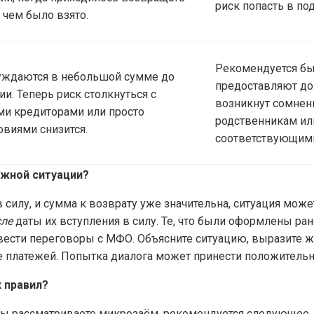
риск попасть в п
 чем было взято.
Рекомендуется бы
нуждаются в небольшой сумме до
предоставляют до
ии. Теперь риск столкнуться с
возникнут сомнени
и кредиторами или просто
родственникам и
виями снизится.
соответствующими
ожной ситуации?
в силу, и сумма к возврату уже значительна, ситуация мо
сле
даты их вступления в силу. Те, что были оформлены ра
вести переговоры с МФО. Объясните ситуацию, выразите ж
 платежей. Попытка диалога может принести положительн
 правил?
вы рассматриваете микрозаём, рекомендуется следующее. 