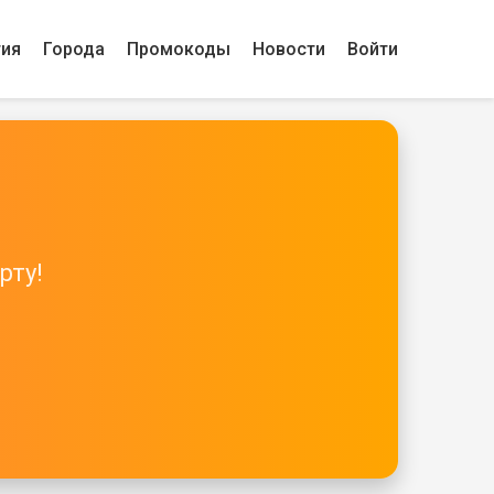
гия
Города
Промокоды
Новости
Войти
рту!