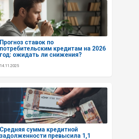
Прогноз ставок по
потребительским кредитам на 2026
год: ожидать ли снижения?
14.11.2025
Средняя сумма кредитной
задолженности превысила 1,1