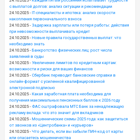
24.10.2025
-
Каждый пятый россиянин испытывает трудности
с выплатой долгов: анализ ситуации и рекомендации
24.10.2025
-
IT-специалисты и ипотека: анализ скорости
накопления первоначального взноса
24.10.2025
-
Задержка зарплаты или потеря работы: действия
при невозможности выплачивать кредит
24.10.2025
-
Новые правила государственных выплат: что
необходимо знать
24.10.2025
-
Банкротство физических лиц: рост числа
заявлений в суды
24.10.2025
-
Увеличение лимитов по кредитным картам:
возможности и риски для ваших финансов
24.10.2025
-
Сбербанк переводит банковские справки в
онлайн-формат с усиленной квалифицированной
электронной подписью
24.10.2025
-
Какая заработная плата необходима для
получения максимальных пенсионных баллов к 2026 году
24.10.2025
-
ФАС оштрафовала МТС Банк за ненадлежащую
рекламу вклада: что это значит для вкладчиков
24.10.2025
-
Мошеннические схемы 2025 года: как защититься
от звонков из «Центробанка» и «курьеров»
24.10.2025
-
Что делать, если вы забыли ПИН-код от карты
или опасаетесь мошенничества