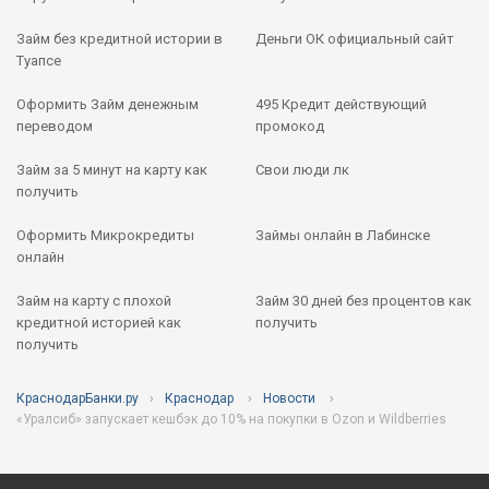
Займ без кредитной истории в
Деньги ОК официальный сайт
Туапсе
Оформить Займ денежным
495 Кредит действующий
переводом
промокод
Займ за 5 минут на карту как
Свои люди лк
получить
Оформить Микрокредиты
Займы онлайн в Лабинске
онлайн
Займ на карту с плохой
Займ 30 дней без процентов как
кредитной историей как
получить
получить
КраснодарБанки.ру
Краснодар
Новости
«Уралсиб» запускает кешбэк до 10% на покупки в Ozon и Wildberries