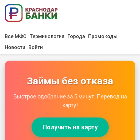
Все МФО
Терминология
Города
Промокоды
Новости
Войти
Займы без отказа
Быстрое одобрение за 5 минут. Перевод на
карту!
Получить на карту