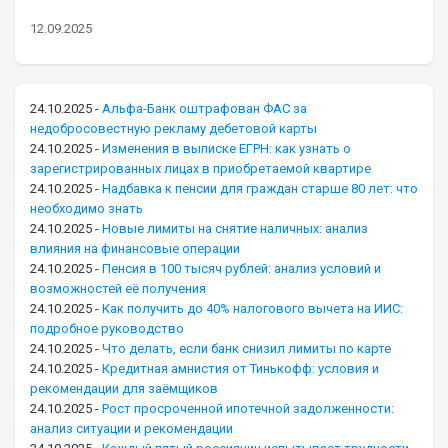
12.09.2025
24.10.2025
-
Альфа-Банк оштрафован ФАС за
недобросовестную рекламу дебетовой карты
24.10.2025
-
Изменения в выписке ЕГРН: как узнать о
зарегистрированных лицах в приобретаемой квартире
24.10.2025
-
Надбавка к пенсии для граждан старше 80 лет: что
необходимо знать
24.10.2025
-
Новые лимиты на снятие наличных: анализ
влияния на финансовые операции
24.10.2025
-
Пенсия в 100 тысяч рублей: анализ условий и
возможностей её получения
24.10.2025
-
Как получить до 40% налогового вычета на ИИС:
подробное руководство
24.10.2025
-
Что делать, если банк снизил лимиты по карте
24.10.2025
-
Кредитная амнистия от Тинькофф: условия и
рекомендации для заёмщиков
24.10.2025
-
Рост просроченной ипотечной задолженности:
анализ ситуации и рекомендации