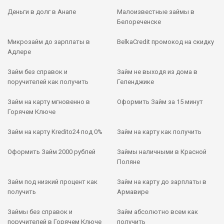
Деньги в долг в Анапе
Малоизвестные займы в
Белореченске
Микрозайм до зарплаты в
BelkaCredit промокод на скидку
Адлере
Займ без справок и
Займ не выходя из дома в
поручителей как получить
Геленджике
Займ на карту мгновенно в
Оформить Займ за 15 минут
Горячем Ключе
Займ на карту Kredito24 под 0%
Займ на карту как получить
Оформить Займ 2000 рублей
Займы наличными в Красной
Поляне
Займ под низкий процент как
Займ на карту до зарплаты в
получить
Армавире
Займы без справок и
Займ абсолютно всем как
поручителей в Горячем Ключе
получить