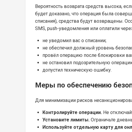
Вероятность возврата средств высока, ес
будет доказано, что операция была совер
списания), средства будут возвращены. О
SMS, push-уведомления или оплатили через
не уведомил вас о списании;
не обеспечил должный уровень безопас
провёл операцию после блокировки ва
не остановил подозрительную операци
допустил техническую ошибку.
Меры по обеспечению безо
Для минимизации рисков несанкциониров
Контролируйте операции.
Не отключайт
Установите лимиты.
Ограничьте дневны
Используйте отдельную карту для онл