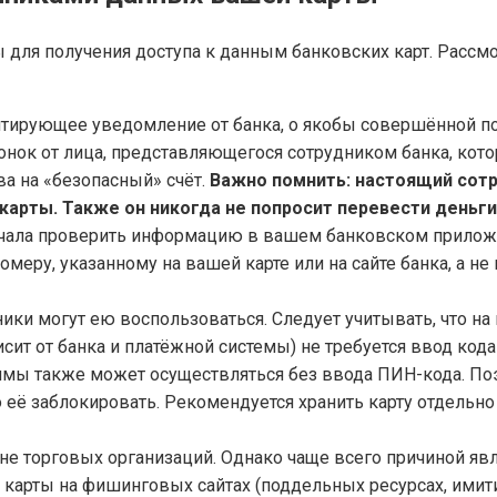
для получения доступа к данным банковских карт. Рассм
тирующее уведомление от банка, о якобы совершённой по
вонок от лица, представляющегося сотрудником банка, кот
а на «безопасный» счёт.
Важно помнить: настоящий сотр
карты. Также он никогда не попросит перевести деньги 
ачала проверить информацию в вашем банковском прилож
меру, указанному на вашей карте или на сайте банка, а не
ики могут ею воспользоваться. Следует учитывать, что на 
сит от банка и платёжной системы) не требуется ввод кода
ммы также может осуществляться без ввода ПИН-кода. Поэ
о её заблокировать. Рекомендуется хранить карту отдельно
ине торговых организаций. Однако чаще всего причиной яв
 карты на фишинговых сайтах (поддельных ресурсах, ими