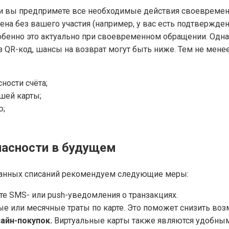
ли вы предпримете все необходимые действия своевременн
шена без вашего участия (например, у вас есть подтвержд
собенно это актуально при своевременном обращении. Одн
 QR-код, шансы на возврат могут быть ниже. Тем не менее,
ности счёта;
шей карты;
ю;
пасности в будущем
анных списаний рекомендуем следующие меры:
е SMS- или push-уведомления о транзакциях.
е или месячные траты по карте. Это поможет снизить во
айн-покупок.
Виртуальные карты также являются удобным