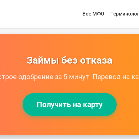
Все МФО
Терминоло
Займы без отказа
трое одобрение за 5 минут. Перевод на ка
Получить на карту