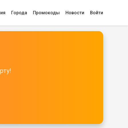
гия
Города
Промокоды
Новости
Войти
рту!