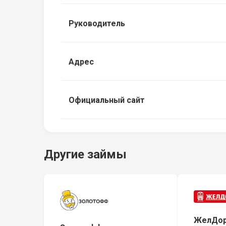
Руководитель
Адрес
Официальный сайт
Другие займы
ЖелДо