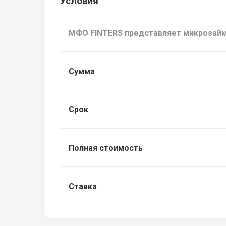
Условия
МФО FINTERS представляет микрозайм
Сумма
Срок
Полная стоимость
Ставка