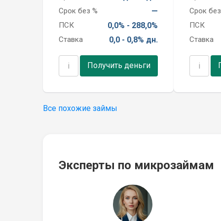
Срок без %
—
Срок без
ПСК
0,0% - 288,0%
ПСК
Ставка
0,0 - 0,8% дн.
Ставка
Получить деньги
i
i
Все похожие займы
Эксперты по микрозаймам