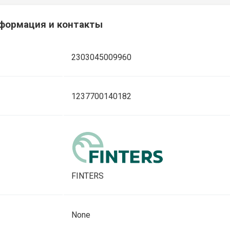
формация и контакты
2303045009960
1237700140182
FINTERS
None