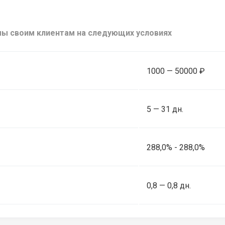
ы своим клиентам на следующих условиях
1000 — 50000 ₽
5 — 31 дн.
288,0% - 288,0%
0,8 — 0,8 дн.