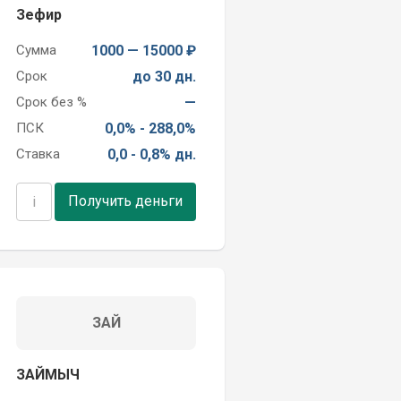
Зефир
Сумма
1000 — 15000 ₽
Срок
до 30 дн.
Срок без %
—
ПСК
0,0% - 288,0%
Ставка
0,0 - 0,8% дн.
Получить деньги
i
ЗАЙ
ЗАЙМЫЧ