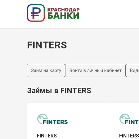
FINTERS
Займ на карту
Войти в личный кабинет
Вид
Займы в FINTERS
FINTERS
FINTERS