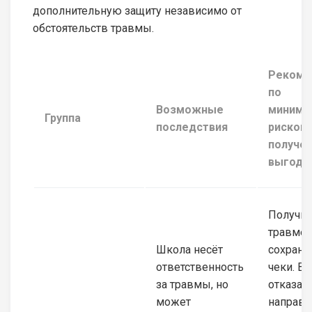
дополнительную защиту независимо от
обстоятельств травмы.
Рекоме
по
Возможные
миними
Группа
последствия
рисков/
получе
выгоды
Получит
травме,
Школа несёт
сохрани
ответственность
чеки. В 
за травмы, но
отказа 
может
направь