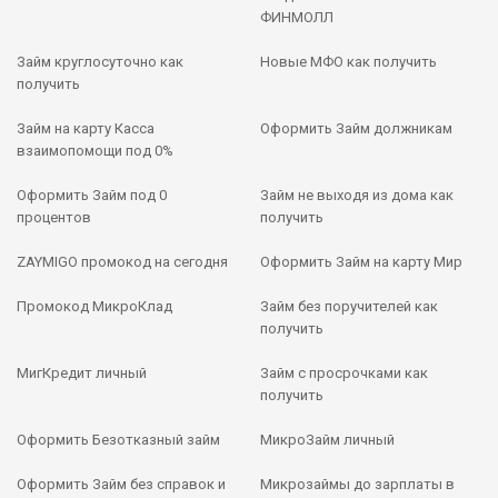
ФИНМОЛЛ
Займ круглосуточно как
Новые МФО как получить
получить
Займ на карту Касса
Оформить Займ должникам
взаимопомощи под 0%
Оформить Займ под 0
Займ не выходя из дома как
процентов
получить
ZAYMIGO промокод на сегодня
Оформить Займ на карту Мир
Промокод МикроКлад
Займ без поручителей как
получить
МигКредит личный
Займ с просрочками как
получить
Оформить Безотказный займ
МикроЗайм личный
Оформить Займ без справок и
Микрозаймы до зарплаты в