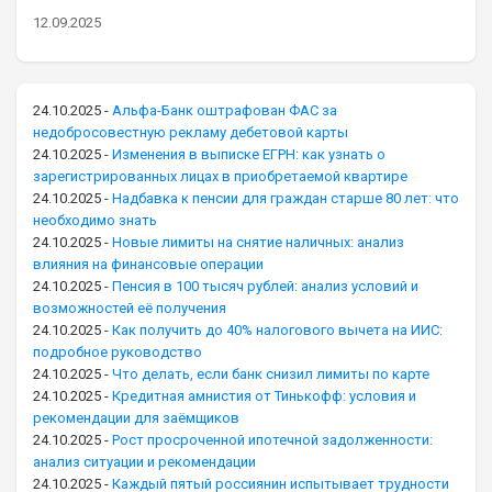
12.09.2025
24.10.2025
-
Альфа-Банк оштрафован ФАС за
недобросовестную рекламу дебетовой карты
24.10.2025
-
Изменения в выписке ЕГРН: как узнать о
зарегистрированных лицах в приобретаемой квартире
24.10.2025
-
Надбавка к пенсии для граждан старше 80 лет: что
необходимо знать
24.10.2025
-
Новые лимиты на снятие наличных: анализ
влияния на финансовые операции
24.10.2025
-
Пенсия в 100 тысяч рублей: анализ условий и
возможностей её получения
24.10.2025
-
Как получить до 40% налогового вычета на ИИС:
подробное руководство
24.10.2025
-
Что делать, если банк снизил лимиты по карте
24.10.2025
-
Кредитная амнистия от Тинькофф: условия и
рекомендации для заёмщиков
24.10.2025
-
Рост просроченной ипотечной задолженности:
анализ ситуации и рекомендации
24.10.2025
-
Каждый пятый россиянин испытывает трудности