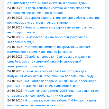
с выплатой долгов: анализ ситуации и рекомендации
24.10.2025
-
IT-специалисты и ипотека: анализ скорости
накопления первоначального взноса
24.10.2025
-
Задержка зарплаты или потеря работы: действия
при невозможности выплачивать кредит
24.10.2025
-
Новые правила государственных выплат: что
необходимо знать
24.10.2025
-
Банкротство физических лиц: рост числа
заявлений в суды
24.10.2025
-
Увеличение лимитов по кредитным картам:
возможности и риски для ваших финансов
24.10.2025
-
Сбербанк переводит банковские справки в
онлайн-формат с усиленной квалифицированной
электронной подписью
24.10.2025
-
Какая заработная плата необходима для
получения максимальных пенсионных баллов к 2026 году
24.10.2025
-
ФАС оштрафовала МТС Банк за ненадлежащую
рекламу вклада: что это значит для вкладчиков
24.10.2025
-
Мошеннические схемы 2025 года: как защититься
от звонков из «Центробанка» и «курьеров»
24.10.2025
-
Что делать, если вы забыли ПИН-код от карты
или опасаетесь мошенничества