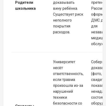
Родители
доказывать
претенз
школьника
вину ребёнка.
Рассмот
Существует риск
оформл
неполного
ДМС для
покрытия
для
расходов.
независ
медици
обслужи
Университет
Соберит
несёт
доказат
ответственность,
(фото, в
если травма
свидете
произошла из-за
показан
нарушений
ненадл
техники
состоян
безопасности со
оборудо