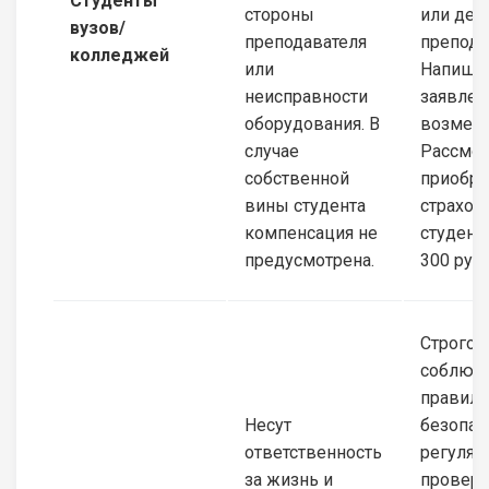
Студенты
стороны
или дей
вузов/
преподавателя
препода
колледжей
или
Напиши
неисправности
заявлен
оборудования. В
возмещ
случае
Рассмот
собственной
приобре
вины студента
страхов
компенсация не
студенто
предусмотрена.
300 рубл
Строго
соблюд
правила
Несут
безопас
ответственность
регуляр
за жизнь и
проверя