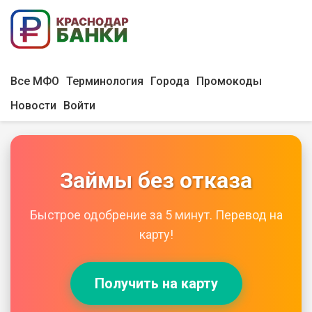
Все МФО
Терминология
Города
Промокоды
Новости
Войти
Займы без отказа
Быстрое одобрение за 5 минут. Перевод на
карту!
Получить на карту