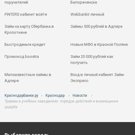
поручителей
Белореченске
FINTERS кабинет войти
Webbankir личный
Займ на карту Сбербанка в
Займы 500 рублей в Адлере
Кропоткине
Быстроденьги кредит
Новые МФО в Красной Поляне
Промокод boostra
Займ 20 000 рублей как
получить
Малоизвестные займы в
Вход в личный кабинет Займ-
Адлере
Экспресс
КраснодарБанки.ру
Краснодар
Новости
Травмы в учебных заведениях: порядок действий и возмещение
ущерба