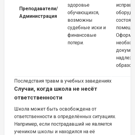
здоровье
исправн
Преподаватели/
обучающихся,
оборудо
Администрация
возможны
состоян
судебные иски и
помеще
финансовые
Оформля
потери.
необхо
докуме
надлеж
образом
Последствия травм в учебных заведениях
Случаи, когда школа не несёт
ответственности
Школа может быть освобождена от
ответственности в определённых ситуациях.
Например, если пострадавший не является
учеником школы и находился на её