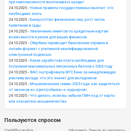
при невозможности выплачивать кредит
24.10.2025
-
Новые правила государственных выплат: что
необходимо знать
24.10.2025
-
Банкротство физических лиц: рост числа
заявлений в суды
24.10.2025
-
Увеличение лимитов по кредитным картам:
возможности и риски для ваших финансов
24.10.2025
-
Сбербанк переводит банковские справки в
онлайн-формат с усиленной квалифицированной
электронной подписью
24.10.2025
-
Какая заработная плата необходима для
получения максимальных пенсионных баллов к 2026 году
24.10.2025
-
ФАС оштрафовала МТС Банк за ненадлежащую
рекламу вклада: что это значит для вкладчиков
24.10.2025
-
Мошеннические схемы 2025 года: как защититься
от звонков из «Центробанка» и «курьеров»
24.10.2025
-
Что делать, если вы забыли ПИН-код от карты
или опасаетесь мошенничества
Пользуются спросом
CreditPlus войти
Оформить Деньги до зарплаты