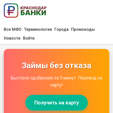
Все МФО
Терминология
Города
Промокоды
Новости
Войти
Займы без отказа
Быстрое одобрение за 5 минут. Перевод на
карту!
Получить на карту