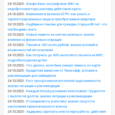
24.10.2025
-
Альфа-Банк оштрафован ФАС за
недобросовестную рекламу дебетовой карты
24.10.2025
-
Изменения в выписке ЕГРН: как узнать о
зарегистрированных лицах в приобретаемой квартире
24.10.2025
-
Надбавка к пенсии для граждан старше 80 лет: что
необходимо знать
24.10.2025
-
Новые лимиты на снятие наличных: анализ
влияния на финансовые операции
24.10.2025
-
Пенсия в 100 тысяч рублей: анализ условий и
возможностей её получения
24.10.2025
-
Как получить до 40% налогового вычета на ИИС:
подробное руководство
24.10.2025
-
Что делать, если банк снизил лимиты по карте
24.10.2025
-
Кредитная амнистия от Тинькофф: условия и
рекомендации для заёмщиков
24.10.2025
-
Рост просроченной ипотечной задолженности:
анализ ситуации и рекомендации
24.10.2025
-
Каждый пятый россиянин испытывает трудности
с выплатой долгов: анализ ситуации и рекомендации
24.10.2025
-
IT-специалисты и ипотека: анализ скорости
накопления первоначального взноса
24.10.2025
-
Задержка зарплаты или потеря работы: действия