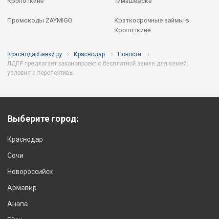
Кропоткине
Тимашёвске
Промокоды ZAYMIGO
Краткосрочные займы в
Кропоткине
КраснодарБанки.ру
Краснодар
Новости
ЛДПР предлагает законопроект о бесплатной земле для семей:
условия и перспективы
Выберите город:
Краснодар
Сочи
Новороссийск
Армавир
Анапа