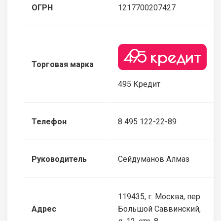
ОГРН
1217700207427
Торговая марка
495 Кредит
Телефон
8 495 122-22-89
Руководитель
Сейдуманов Алмаз
119435, г. Москва, пер.
Адрес
Большой Саввинский,