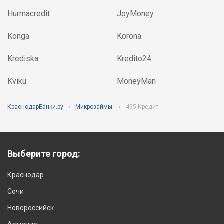
Hurmacredit
JoyMoney
Konga
Korona
Krediska
Kredito24
Kviku
MoneyMan
КраснодарБанки.ру
Микрозаймы
495 Кредит
Выберите город:
Краснодар
Сочи
Новороссийск