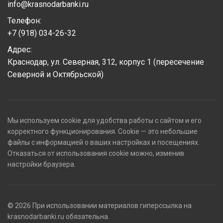
info@krasnodarbanki.ru
Телефон:
+7 (918) 034-26-32
Адрес:
Краснодар, ул. Северная, 312, корпус 1 (пересечение
Северной и Октябрьской)
Мы используем cookie для удобства работы с сайтом и его
корректного функционирования. Cookie — это небольшие
файлы с информацией о ваших настройках и посещениях.
Отказаться от использования cookie можно, изменив
настройки браузера.
© 2026 При использовании материалов гиперссылка на
krasnodarbanki.ru обязательна.