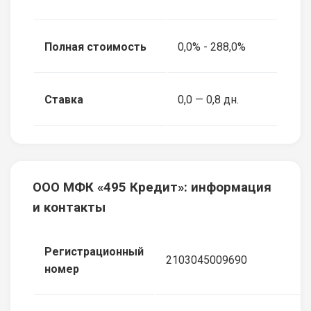
Полная стоимость
0,0% - 288,0%
Ставка
0,0 — 0,8 дн.
ООО МФК «495 Кредит»: информация
и контакты
Регистрационный
2103045009690
номер