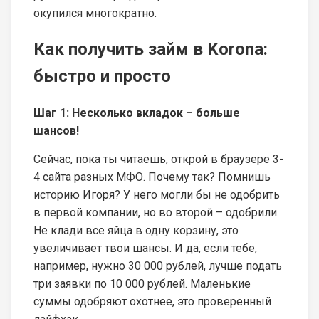
окупился многократно.
Как получить займ в Korona:
быстро и просто
Шаг 1: Несколько вкладок – больше
шансов!
Сейчас, пока ты читаешь, открой в браузере 3-
4 сайта разных МФО. Почему так? Помнишь
историю Игоря? У него могли бы не одобрить
в первой компании, но во второй – одобрили.
Не клади все яйца в одну корзину, это
увеличивает твои шансы. И да, если тебе,
например, нужно 30 000 рублей, лучше подать
три заявки по 10 000 рублей. Маленькие
суммы одобряют охотнее, это проверенный