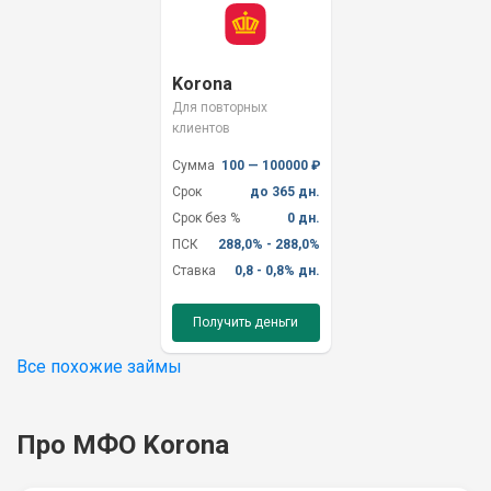
Korona
Для повторных
клиентов
Сумма
100 — 100000 ₽
Срок
до 365 дн.
Срок без %
0 дн.
ПСК
288,0% - 288,0%
Ставка
0,8 - 0,8% дн.
Получить деньги
Все похожие займы
Про МФО Korona