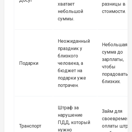
Досуг
хватает
разницы в
небольшой
стоимости.
суммы.
Неожиданный
Небольшая
праздник у
сумма до
близкого
зарплаты,
Подарки
человека, а
чтобы
бюджет на
порадовать
подарки уже
близких.
потрачен.
Штраф за
Займ для
нарушение
своевремен
ПДД, который
Транспорт
оплаты штра
нужно