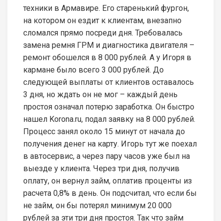
техники в Армавире. Его старенький фургон,
на котором он ездит к клиентам, внезапно
сломался прямо посреди дня. Требовалась
замена ремня ГРМ и диагностика двигателя –
ремонт обошелся в 8 000 рублей. А у Игоря в
кармане было всего 3 000 рублей. До
следующей выплаты от клиентов оставалось
3 дня, но ждать он не мог – каждый день
простоя означал потерю заработка. Он быстро
нашел Korona.ru, подал заявку на 8 000 рублей.
Процесс занял около 15 минут от начала до
получения денег на карту. Игорь тут же поехал
в автосервис, а через пару часов уже был на
выезде у клиента. Через три дня, получив
оплату, он вернул займ, оплатив проценты из
расчета 0,8% в день. Он подсчитал, что если бы
не займ, он бы потерял минимум 20 000
рублей за эти три дня простоя. Так что займ