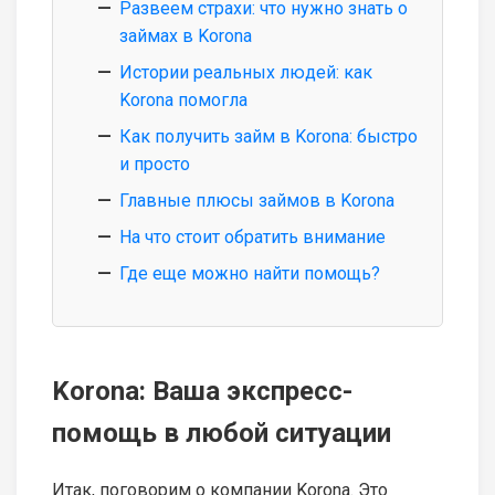
Развеем страхи: что нужно знать о
займах в Korona
Истории реальных людей: как
Korona помогла
Как получить займ в Korona: быстро
и просто
Главные плюсы займов в Korona
На что стоит обратить внимание
Где еще можно найти помощь?
Korona: Ваша экспресс-
помощь в любой ситуации
Итак, поговорим о компании Korona. Это