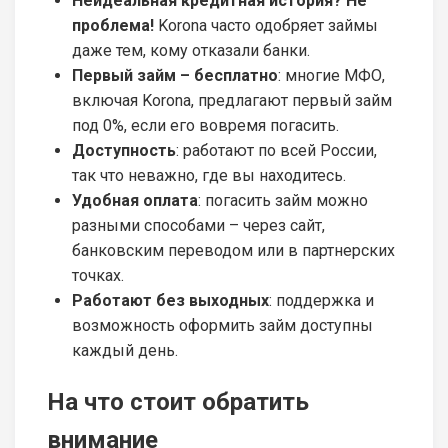
Неидеальная кредитная история? Не
проблема!
Korona часто одобряет займы
даже тем, кому отказали банки.
Первый займ – бесплатно
: многие МФО,
включая Korona, предлагают первый займ
под 0%, если его вовремя погасить.
Доступность
: работают по всей России,
так что неважно, где вы находитесь.
Удобная оплата
: погасить займ можно
разными способами – через сайт,
банковским переводом или в партнерских
точках.
Работают без выходных
: поддержка и
возможность оформить займ доступны
каждый день.
На что стоит обратить
внимание