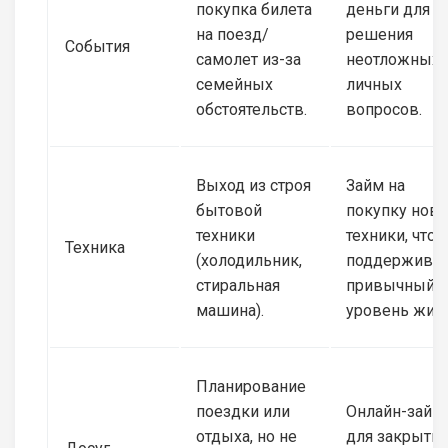
покупка билета
деньги для
на поезд/
решения
События
самолет из-за
неотложных
семейных
личных
обстоятельств.
вопросов.
Выход из строя
Займ на
бытовой
покупку нов
техники
техники, что
Техника
(холодильник,
поддерживат
стиральная
привычный
машина).
уровень жизн
Планирование
поездки или
Онлайн-займ
отдыха, но не
для закрытия