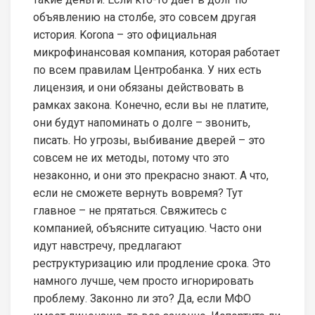
объявлению на столбе, это совсем другая
история. Korona – это официальная
микрофинансовая компания, которая работает
по всем правилам Центробанка. У них есть
лицензия, и они обязаны действовать в
рамках закона. Конечно, если вы не платите,
они будут напоминать о долге – звонить,
писать. Но угрозы, выбивание дверей – это
совсем не их методы, потому что это
незаконно, и они это прекрасно знают. А что,
если не сможете вернуть вовремя? Тут
главное – не прятаться. Свяжитесь с
компанией, объясните ситуацию. Часто они
идут навстречу, предлагают
реструктуризацию или продление срока. Это
намного лучше, чем просто игнорировать
проблему. Законно ли это? Да, если МФО