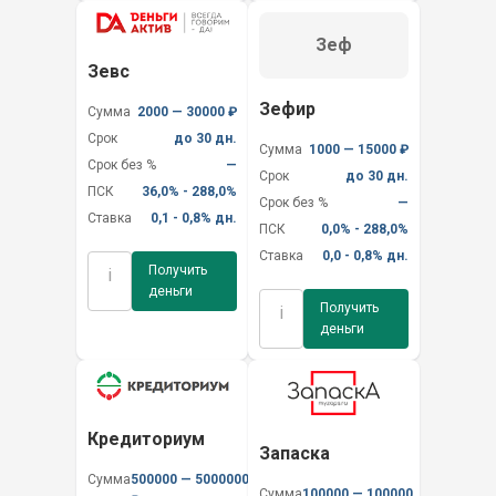
Зеф
Зевс
Зефир
Сумма
2000 — 30000 ₽
Срок
до 30 дн.
Сумма
1000 — 15000 ₽
Срок без %
—
Срок
до 30 дн.
ПСК
36,0% - 288,0%
Срок без %
—
Ставка
0,1 - 0,8% дн.
ПСК
0,0% - 288,0%
Ставка
0,0 - 0,8% дн.
Получить
i
деньги
Получить
i
деньги
Кредиториум
Запаска
Сумма
500000 — 5000000
Сумма
100000 — 100000