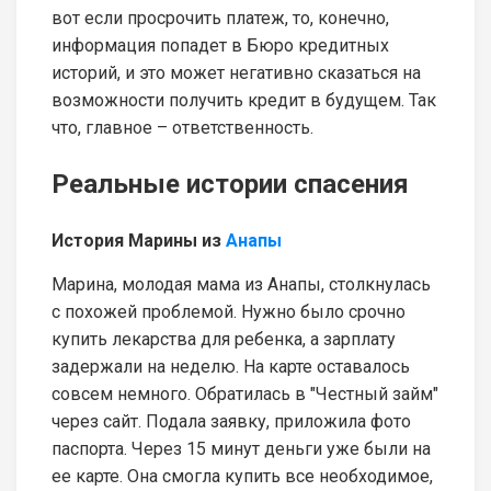
вот если просрочить платеж, то, конечно,
информация попадет в Бюро кредитных
историй, и это может негативно сказаться на
возможности получить кредит в будущем. Так
что, главное – ответственность.
Реальные истории спасения
История Марины из
Анапы
Марина, молодая мама из Анапы, столкнулась
с похожей проблемой. Нужно было срочно
купить лекарства для ребенка, а зарплату
задержали на неделю. На карте оставалось
совсем немного. Обратилась в "Честный займ"
через сайт. Подала заявку, приложила фото
паспорта. Через 15 минут деньги уже были на
ее карте. Она смогла купить все необходимое,