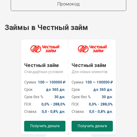
Промокод
Займы в Честный займ
Честный займ
Честный займ
Стандартные условия
Для новых клиентов
Сумма
100 — 100000 ₽
Сумма
100 — 100000 ₽
Срок
до 365 дн.
Срок
до 365 дн.
Срок без %
30 дн.
Срок без %
30 дн.
ПСК
0,0% - 288,0%
ПСК
0,0% - 288,0%
Ставка
0,0 - 0,8% дн.
Ставка
0,0 - 0,8% дн.
Получить деньги
Получить деньги