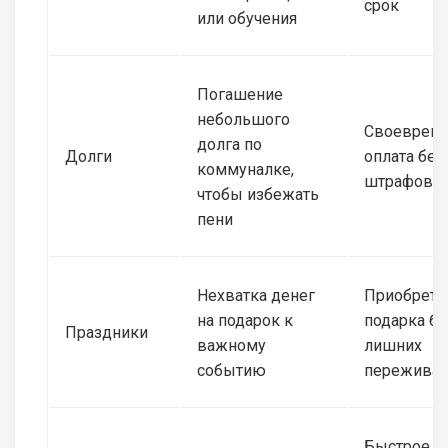
срок
или обучения
Погашение
небольшого
Своевреме
долга по
Долги
оплата без
коммуналке,
штрафов
чтобы избежать
пени
Нехватка денег
Приобрете
на подарок к
подарка бе
Праздники
важному
лишних
событию
пережива
Быстрое