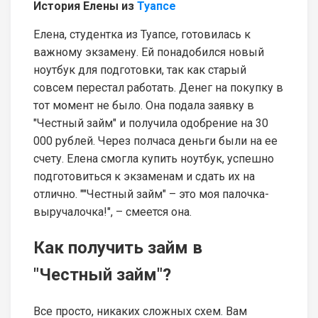
История Елены из
Туапсе
Елена, студентка из Туапсе, готовилась к
важному экзамену. Ей понадобился новый
ноутбук для подготовки, так как старый
совсем перестал работать. Денег на покупку в
тот момент не было. Она подала заявку в
"Честный займ" и получила одобрение на 30
000 рублей. Через полчаса деньги были на ее
счету. Елена смогла купить ноутбук, успешно
подготовиться к экзаменам и сдать их на
отлично. ""Честный займ" – это моя палочка-
выручалочка!", – смеется она.
Как получить займ в
"Честный займ"?
Все просто, никаких сложных схем. Вам