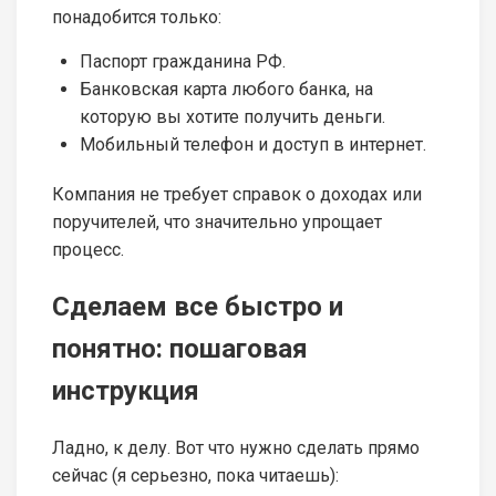
понадобится только:
Паспорт гражданина РФ.
Банковская карта любого банка, на
которую вы хотите получить деньги.
Мобильный телефон и доступ в интернет.
Компания не требует справок о доходах или
поручителей, что значительно упрощает
процесс.
Сделаем все быстро и
понятно: пошаговая
инструкция
Ладно, к делу. Вот что нужно сделать прямо
сейчас (я серьезно, пока читаешь):