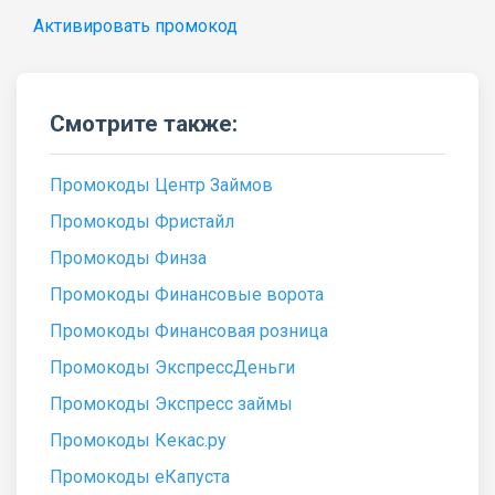
Активировать промокод
Смотрите также:
Промокоды Центр Займов
Промокоды Фристайл
Промокоды Финза
Промокоды Финансовые ворота
Промокоды Финансовая розница
Промокоды ЭкспрессДеньги
Промокоды Экспресс займы
Промокоды Кекас.ру
Промокоды еКапуста