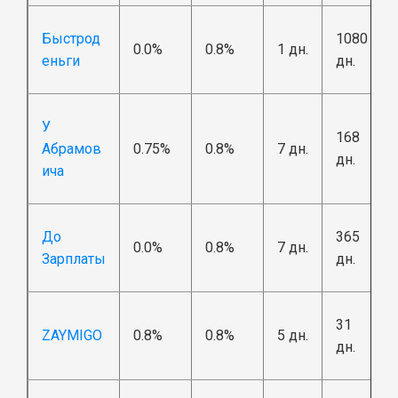
Быстрод
1080
0.0%
0.8%
1 дн.
еньги
дн.
У
168
Абрамов
0.75%
0.8%
7 дн.
дн.
ича
До
365
0.0%
0.8%
7 дн.
Зарплаты
дн.
31
ZAYMIGO
0.8%
0.8%
5 дн.
дн.