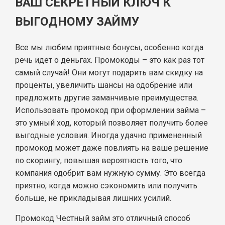
ВАШ СЕКРЕТНЫЙ КЛЮЧ К
ВЫГОДНОМУ ЗАЙМУ
Все мы любим приятные бонусы, особенно когда
речь идет о деньгах. Промокоды – это как раз тот
самый случай! Они могут подарить вам скидку на
проценты, увеличить шансы на одобрение или
предложить другие заманчивые преимущества.
Использовать промокод при оформлении займа –
это умный ход, который позволяет получить более
выгодные условия. Иногда удачно примененный
промокод может даже повлиять на ваше решение
по скорингу, повышая вероятность того, что
компания одобрит вам нужную сумму. Это всегда
приятно, когда можно сэкономить или получить
больше, не прикладывая лишних усилий.
Промокод Честный займ это отличный способ