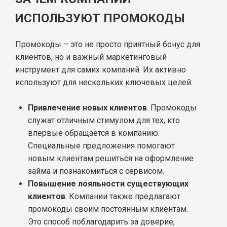
ИСПОЛЬЗУЮТ ПРОМОКОДЫ
Промокоды – это не просто приятный бонус для
клиентов, но и важный маркетинговый
инструмент для самих компаний. Их активно
используют для нескольких ключевых целей:
Привлечение новых клиентов
: Промокоды
служат отличным стимулом для тех, кто
впервые обращается в компанию.
Специальные предложения помогают
новым клиентам решиться на оформление
займа и познакомиться с сервисом.
Повышение лояльности существующих
клиентов
: Компании также предлагают
промокоды своим постоянным клиентам.
Это способ поблагодарить за доверие,