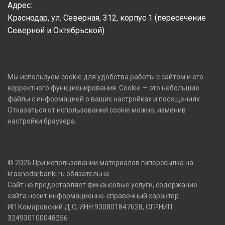
Адрес:
Краснодар, ул. Северная, 312, корпус 1 (пересечение
Северной и Октябрьской)
Мы используем cookie для удобства работы с сайтом и его
корректного функционирования. Cookie — это небольшие
файлы с информацией о ваших настройках и посещениях.
Отказаться от использования cookie можно, изменив
настройки браузера.
© 2026 При использовании материалов гиперссылка на
krasnodarbanki.ru обязательна.
Сайт не предоставляет финансовые услуги, содержание
сайта носит информационно-справочный характер.
ИП Комаровский Д.С, ИНН:930801847628, ОГРНИП
324930100048256