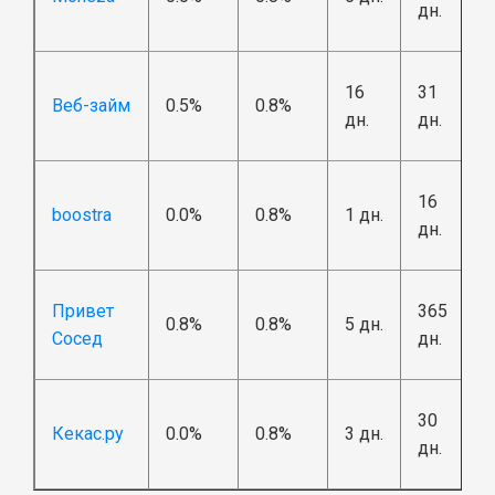
дн.
16
31
Веб-займ
0.5%
0.8%
дн.
дн.
16
boostra
0.0%
0.8%
1 дн.
дн.
Привет
365
0.8%
0.8%
5 дн.
Сосед
дн.
30
Кекас.ру
0.0%
0.8%
3 дн.
дн.