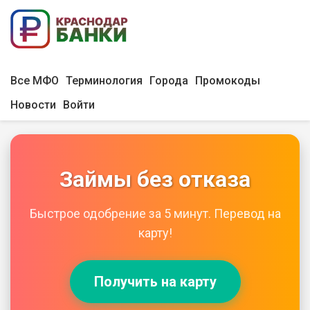
Все МФО
Терминология
Города
Промокоды
Новости
Войти
Займы без отказа
Быстрое одобрение за 5 минут. Перевод на
карту!
Получить на карту