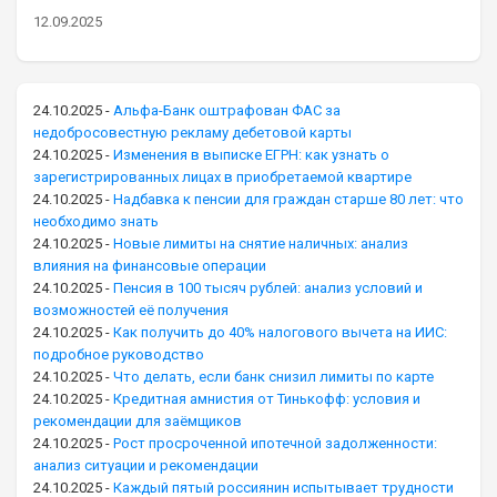
12.09.2025
24.10.2025
-
Альфа-Банк оштрафован ФАС за
недобросовестную рекламу дебетовой карты
24.10.2025
-
Изменения в выписке ЕГРН: как узнать о
зарегистрированных лицах в приобретаемой квартире
24.10.2025
-
Надбавка к пенсии для граждан старше 80 лет: что
необходимо знать
24.10.2025
-
Новые лимиты на снятие наличных: анализ
влияния на финансовые операции
24.10.2025
-
Пенсия в 100 тысяч рублей: анализ условий и
возможностей её получения
24.10.2025
-
Как получить до 40% налогового вычета на ИИС:
подробное руководство
24.10.2025
-
Что делать, если банк снизил лимиты по карте
24.10.2025
-
Кредитная амнистия от Тинькофф: условия и
рекомендации для заёмщиков
24.10.2025
-
Рост просроченной ипотечной задолженности:
анализ ситуации и рекомендации
24.10.2025
-
Каждый пятый россиянин испытывает трудности