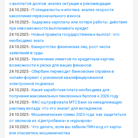
с выплатой долгов: анализ ситуации и рекомендации
24.10.2025
-
IT-специалисты и ипотека: анализ скорости
накопления первоначального взноса
24.10.2025
-
Задержка зарплаты или потеря работы: действия
при невозможности выплачивать кредит
24.10.2025
-
Новые правила государственных выплат: что
необходимо знать
24.10.2025
-
Банкротство физических лиц: рост числа
заявлений в суды
24.10.2025
-
Увеличение лимитов по кредитным картам:
возможности и риски для ваших финансов
24.10.2025
-
Сбербанк переводит банковские справки в
онлайн-формат с усиленной квалифицированной
электронной подписью
24.10.2025
-
Какая заработная плата необходима для
получения максимальных пенсионных баллов к 2026 году
24.10.2025
-
ФАС оштрафовала МТС Банк за ненадлежащую
рекламу вклада: что это значит для вкладчиков
24.10.2025
-
Мошеннические схемы 2025 года: как защититься
от звонков из «Центробанка» и «курьеров»
24.10.2025
-
Что делать, если вы забыли ПИН-код от карты
или опасаетесь мошенничества