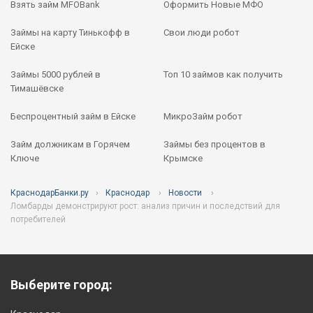
Взять займ MFOBank
Оформить Новые МФО
Займы на карту Тинькофф в
Свои люди робот
Ейске
Займы 5000 рублей в
Топ 10 займов как получить
Тимашёвске
Беспроцентный займ в Ейске
МикроЗайм робот
Займ должникам в Горячем
Займы без процентов в
Ключе
Крымске
КраснодарБанки.ру
Краснодар
Новости
Ломбарды демонстрируют рост: анализ причин и последствий для
потребителей
Выберите город: