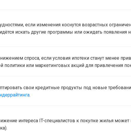
рудностями, если изменения коснутся возрастных огранич
ридётся искать другие программы или ожидать появления н
 снижением спроса, если условия ипотеки станут менее пр
й политики или маркетинговых акций для привлечения пок
тировать свои кредитные продукты под новые требован
ндеррайтинга
.
нижение интереса IT-специалистов к покупке жилья может
ка).