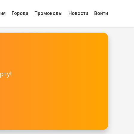
гия
Города
Промокоды
Новости
Войти
рту!