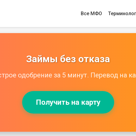
Все МФО
Терминоло
Займы без отказа
трое одобрение за 5 минут. Перевод на ка
Получить на карту