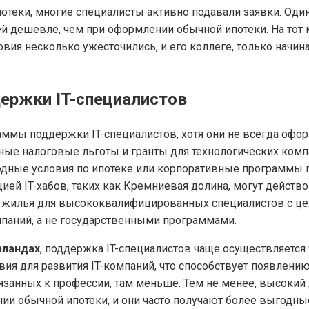
ипотеки, многие специалисты активно подавали заявки. Оди
лей дешевле, чем при оформлении обычной ипотеки. На то
вия несколько ужесточились, и его коллеге, только начи
ржки IT-специалистов
ммы поддержки IT-специалистов, хотя они не всегда оформ
ые налоговые льготы и гранты для технологических компа
одные условия по ипотеке или корпоративные программы п
ией IT-хабов, таких как Кремниевая долина, могут дейст
 жилья для высококвалифицированных специалистов с цел
паний, а не государственными программами.
рландах
, поддержка IT-специалистов чаще осуществляется
вия для развития IT-компаний, что способствует появлен
анных к профессии, там меньше. Тем не менее, высокий д
и обычной ипотеки, и они часто получают более выгодны