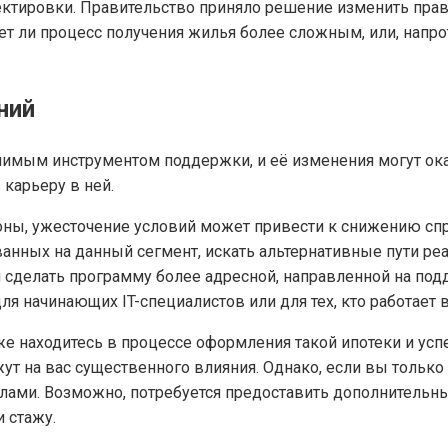
ктировки. Правительство приняло решение изменить прав
ет ли процесс получения жилья более сложным, или, напро
ний
чимым инструментом поддержки, и её изменения могут ока
 карьеру в ней.
ны, ужесточение условий может привести к снижению спрос
анных на данный сегмент, искать альтернативные пути реа
 сделать программу более адресной, направленной на подд
ля начинающих IT-специалистов или для тех, кто работает 
е находитесь в процессе оформления такой ипотеки и успе
ажут на вас существенного влияния. Однако, если вы тольк
лами. Возможно, потребуется предоставить дополнительн
 стажу.