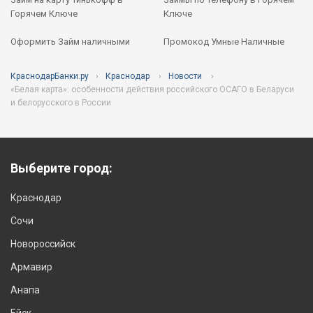
Горячем Ключе
Ключе
Оформить Займ наличными
Промокод Умные Наличные
КраснодарБанки.ру
Краснодар
Новости
«Белая карта»: особенности действия российского ОСАГО в Беларуси
и белорусского в России
Выберите город:
Краснодар
Сочи
Новороссийск
Армавир
Анапа
Ейск