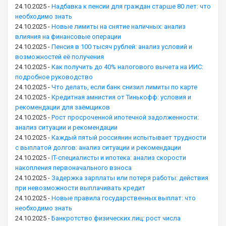
24.10.2025
-
Надбавка к пенсии для граждан старше 80 лет: что
необходимо знать
24.10.2025
-
Новые лимиты на снятие наличных: анализ
влияния на финансовые операции
24.10.2025
-
Пенсия в 100 тысяч рублей: анализ условий и
возможностей её получения
24.10.2025
-
Как получить до 40% налогового вычета на ИИС:
подробное руководство
24.10.2025
-
Что делать, если банк снизил лимиты по карте
24.10.2025
-
Кредитная амнистия от Тинькофф: условия и
рекомендации для заёмщиков
24.10.2025
-
Рост просроченной ипотечной задолженности:
анализ ситуации и рекомендации
24.10.2025
-
Каждый пятый россиянин испытывает трудности
с выплатой долгов: анализ ситуации и рекомендации
24.10.2025
-
IT-специалисты и ипотека: анализ скорости
накопления первоначального взноса
24.10.2025
-
Задержка зарплаты или потеря работы: действия
при невозможности выплачивать кредит
24.10.2025
-
Новые правила государственных выплат: что
необходимо знать
24.10.2025
-
Банкротство физических лиц: рост числа