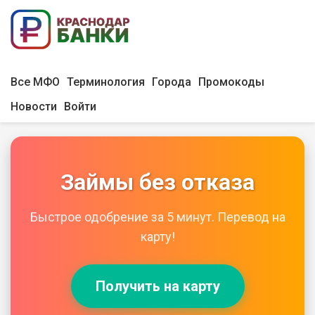
Все МФО
Терминология
Города
Промокоды
Новости
Войти
Займы без отказа
Быстрое одобрение за 5 минут. Перевод на
карту!
Получить на карту