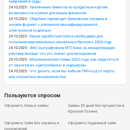
заявлений в суды
24.10.2025
-
Увеличение лимитов по кредитным картам:
возможности и риски для ваших финансов
24.10.2025
-
Сбербанк переводит банковские справки в
онлайн-формат с усиленной квалифицированной
электронной подписью
24.10.2025
-
Какая заработная плата необходима для
получения максимальных пенсионных баллов к 2026 году
24.10.2025
-
ФАС оштрафовала МТС Банк за ненадлежащую
рекламу вклада: что это значит для вкладчиков
24.10.2025
-
Мошеннические схемы 2025 года: как защититься
от звонков из «Центробанка» и «курьеров»
24.10.2025
-
Что делать, если вы забыли ПИН-код от карты
или опасаетесь мошенничества
Пользуются спросом
Оформить Новые займы
Займы 30 дней без процентов в
Красной Поляне
Оформить Займ без справок и
Оформить Надежный займ
поручителей