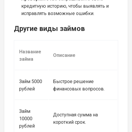
кредитную историю, чтобы выявлять и
исправлять возможные ошибки.
Другие виды займов
Название
Описание
займа
Займ 5000
Быстрое решение
рублей
финансовых вопросов.
Займ
Доступная сумма на
10000
короткий срок.
рублей