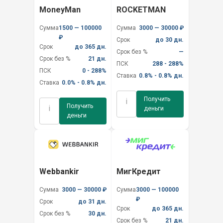
MoneyMan
ROCKETMAN
Сумма
1500 — 100000
Сумма
3000 — 30000 ₽
₽
Срок
до 30 дн.
Срок
до 365 дн.
Срок без %
—
Срок без %
21 дн.
ПСК
288 - 288%
ПСК
0 - 288%
Ставка
0.8% - 0.8% дн.
Ставка
0.0% - 0.8% дн.
Получить
i
Получить
i
деньги
деньги
Webbankir
МигКредит
Сумма
3000 — 30000 ₽
Сумма
3000 — 100000
₽
Срок
до 31 дн.
Срок
до 365 дн.
Срок без %
30 дн.
Срок без %
21 дн.