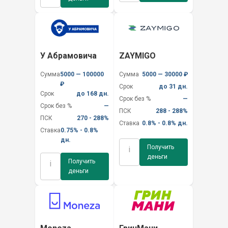
У Абрамовича
ZAYMIGO
Сумма
5000 — 100000
Сумма
5000 — 30000 ₽
₽
Срок
до 31 дн.
Срок
до 168 дн.
Срок без %
—
Срок без %
—
ПСК
288 - 288%
ПСК
270 - 288%
Ставка
0.8% - 0.8% дн.
Ставка
0.75% - 0.8%
дн.
Получить
i
деньги
Получить
i
деньги