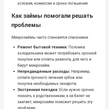
условия, комиссии и сроки погашения.
Как займы помогали решать
проблемы
Микрозаймы часто становятся спасением:
Ремонт бытовой техники:
Поломка
холодильника может потребовать срочной
покупки или оплаты ремонта, для чего и
берут микрозайм.
Непредвиденные расходы:
Например,
оплата срочного лечения зубов или
покупка необходимых лекарств.
Экстренная поездка:
Если нужно срочно
поехать к родственникам, а на билет не
хватает, микрозайм поможет решить эту
проблему.