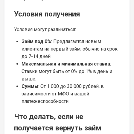
Условия получения
Условия могут различаться:
Займ под 0%
: Предлагается новым
клиентам на первый займ, обычно на срок
до 7-14 дней.
Максимальная и минимальная ставка
:
Ставки могут быть от 0% до 1% в день и
выше.
Суммы
: От 1 000 до 30 000 рублей, в
зависимости от МФО и вашей
платежеспособности.
Что делать, если не
получается вернуть займ