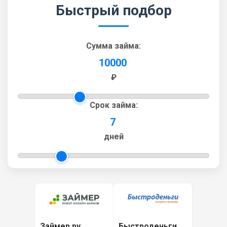
Быстрый подбор
Сумма займа:
10000
₽
Срок займа:
7
дней
Займер.ру
Быстроденьги