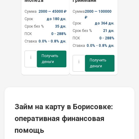
Moneza
ГринМани
Сумма
2000 — 45000 ₽
Сумма
2000 — 100000
₽
Срок
до 180 дн.
Срок
до 364 дн.
Срок без %
35 дн.
Срок без %
21 дн.
ПСК
0 - 288%
ПСК
0 - 288%
Ставка
0.0% - 0.8% дн.
Ставка
0.0% - 0.8% дн.
Получить
i
Получить
i
деньги
деньги
Займ на карту в Борисовке:
оперативная финансовая
помощь