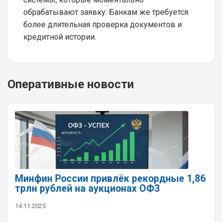
обрабатывают заявку. Банкам же требуется
более длительная проверка документов и
кредитной истории.
Оперативные новости
Минфин России привлёк рекордные 1,86
трлн рублей на аукционах ОФЗ
14.11.2025