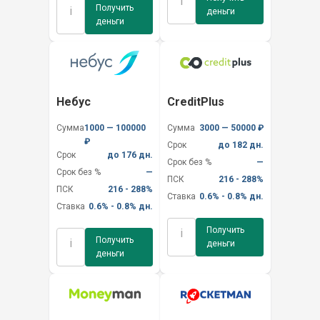
i
Получить
i
деньги
деньги
Небус
CreditPlus
Сумма
1000 — 100000
Сумма
3000 — 50000 ₽
₽
Срок
до 182 дн.
Срок
до 176 дн.
Срок без %
—
Срок без %
—
ПСК
216 - 288%
ПСК
216 - 288%
Ставка
0.6% - 0.8% дн.
Ставка
0.6% - 0.8% дн.
Получить
i
Получить
i
деньги
деньги