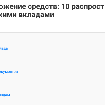
ожение средств: 10 распрос
скими вкладами
лада
окументов
ладам