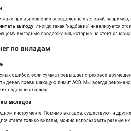
и
тавку при выполнении определённых условий, например, 
читать выгоду
. Иногда такая "надбавка" нивелируется с
оящему выгодные предложения, которые не стоит игнорир
нег по вкладам
е
асных ошибок, если сумма превышает страховое возмещение
часть денег, превышающую лимит АСВ. Мы всегда рекомен
ких надёжных банках.
пам вкладов
 одном инструменте. Помимо вкладов, существуют и другие
дпочитаете только вклады, можно использовать разные их