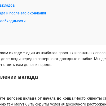
 вкладов
да и после его окончания
необходимости
г
ом вкладе – один из наиболее простых и понятных способ
том деле люди нередко совершают досадные ошибки. Мы де
т стоить вам денег и нервов.
млении вклада
те договор вклада от начала до конца!
Часто клиенты см
енно там могут быть скрыты условия досрочного расторжен