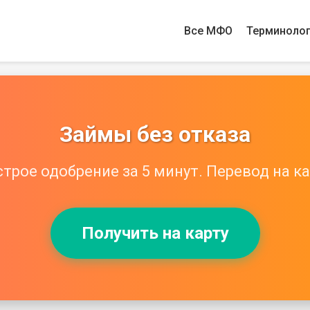
Все МФО
Терминоло
Займы без отказа
трое одобрение за 5 минут. Перевод на ка
Получить на карту