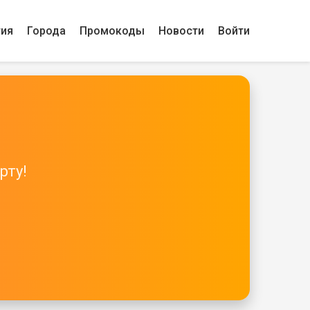
гия
Города
Промокоды
Новости
Войти
рту!