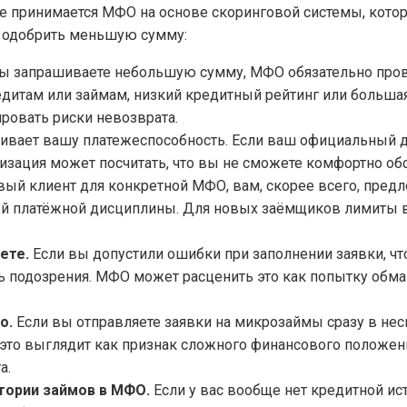
 принимается МФО на основе скоринговой системы, котор
 одобрить меньшую сумму:
ы запрашиваете небольшую сумму, МФО обязательно пров
дитам или займам, низкий кредитный рейтинг или большая
ровать риски невозврата.
вает вашу платежеспособность. Если ваш официальный до
изация может посчитать, что вы не сможете комфортно о
вый клиент для конкретной МФО, вам, скорее всего, пред
шей платёжной дисциплины. Для новых заёмщиков лимиты 
ете.
Если вы допустили ошибки при заполнении заявки, что
ь подозрения. МФО может расценить это как попытку обман
о.
Если вы отправляете заявки на микрозаймы сразу в не
это выглядит как признак сложного финансового положен
а.
тории займов в МФО.
Если у вас вообще нет кредитной ис