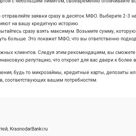
артой с небольшим лимитом, своевременно оплачивайте вс
 отправляйте заявки сразу в десяток МФО. Выберите 2-3 н
лияют на вашу кредитную историю.
ытайтесь сразу взять максимум. Возьмите сумму, которую 
ть больше. Это покажет МФО, что вы ответственно подход
ёжных клиентов. Следуя этим рекомендациям, вы сможете
нансовую репутацию, что откроет для вас двери к более
ия, будь то микрозаймы, кредитные карты, депозиты или
в, соответствующих вашим потребностям.
й, KrasnodarBanki.ru