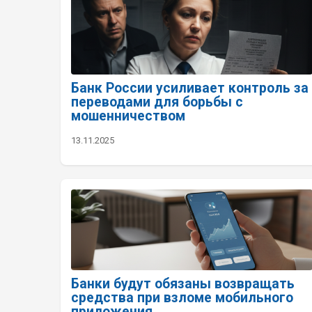
Банк России усиливает контроль за
переводами для борьбы с
мошенничеством
13.11.2025
Банки будут обязаны возвращать
средства при взломе мобильного
приложения