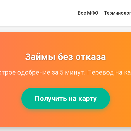
Все МФО
Терминоло
Займы без отказа
трое одобрение за 5 минут. Перевод на ка
Получить на карту