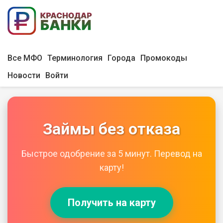
Все МФО
Терминология
Города
Промокоды
Новости
Войти
Займы без отказа
Быстрое одобрение за 5 минут. Перевод на
карту!
Получить на карту