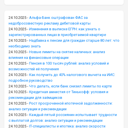
24.10.2025
-
Альфа-Банк оштрафован ФАС за
недобросовестную рекламу дебетовой карты
24.10.2025
-
Изменения в выписке ЕГРН: как узнать о
зарегистрированных лицах в приобретаемой квартире
24.10.2025
-
Надбавка к пенсии для граждан старше 80 лет: что
необходимо знать
24.10.2025
-
Новые лимиты на снятие наличных: анализ
влияния на финансовые операции
24.10.2025
-
Пенсия в 100 тысяч рублей: анализ условий и
возможностей её получения
24.10.2025
-
Как получить до 40% налогового вычета на ИИС:
подробное руководство
24.10.2025
-
Что делать, если банк снизил лимиты по карте
24.10.2025
-
Кредитная амнистия от Тинькофф: условия и
рекомендации для заёмщиков
24.10.2025
-
Рост просроченной ипотечной задолженности:
анализ ситуации и рекомендации
24.10.2025
-
Каждый пятый россиянин испытывает трудности
с выплатой долгов: анализ ситуации и рекомендации
24.10.2025
-
IT-специалисты и ипотека: анализ скорости