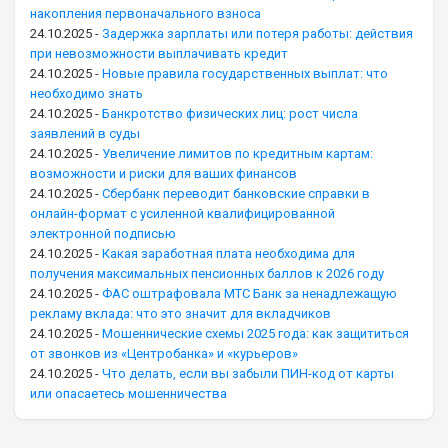
накопления первоначального взноса
24.10.2025
-
Задержка зарплаты или потеря работы: действия
при невозможности выплачивать кредит
24.10.2025
-
Новые правила государственных выплат: что
необходимо знать
24.10.2025
-
Банкротство физических лиц: рост числа
заявлений в суды
24.10.2025
-
Увеличение лимитов по кредитным картам:
возможности и риски для ваших финансов
24.10.2025
-
Сбербанк переводит банковские справки в
онлайн-формат с усиленной квалифицированной
электронной подписью
24.10.2025
-
Какая заработная плата необходима для
получения максимальных пенсионных баллов к 2026 году
24.10.2025
-
ФАС оштрафовала МТС Банк за ненадлежащую
рекламу вклада: что это значит для вкладчиков
24.10.2025
-
Мошеннические схемы 2025 года: как защититься
от звонков из «Центробанка» и «курьеров»
24.10.2025
-
Что делать, если вы забыли ПИН-код от карты
или опасаетесь мошенничества