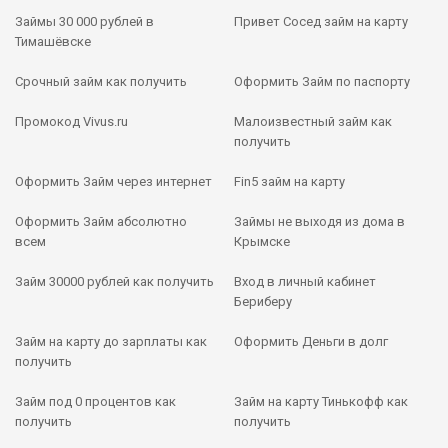
Займы 30 000 рублей в
Привет Сосед займ на карту
Тимашёвске
Срочный займ как получить
Оформить Займ по паспорту
Промокод Vivus.ru
Малоизвестный займ как
получить
Оформить Займ через интернет
Fin5 займ на карту
Оформить Займ абсолютно
Займы не выходя из дома в
всем
Крымске
Займ 30000 рублей как получить
Вход в личный кабинет
Бериберу
Займ на карту до зарплаты как
Оформить Деньги в долг
получить
Займ под 0 процентов как
Займ на карту Тинькофф как
получить
получить