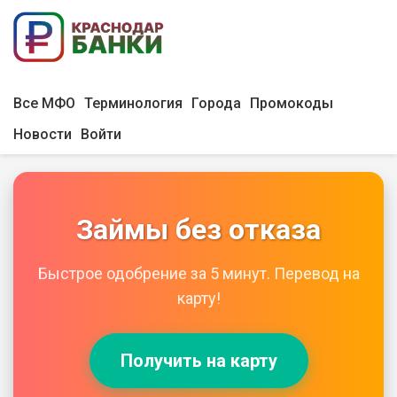
Все МФО
Терминология
Города
Промокоды
Новости
Войти
Займы без отказа
Быстрое одобрение за 5 минут. Перевод на
карту!
Получить на карту