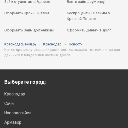
Займ студентам в Адлере
Взять займ JoyMoney
Оформить Срочный займ
Беспроцентные займы в
Красной Поляне
Оформить Займ должникам
Оформить Деньги в долг
КраснодарБанки.ру
Краснодар
Новости
Новые правила утилизации растительных отходов: что изменится для
дачников и владельцев частных домов
Выберите город:
Краснодар
Сочи
Новороссийск
Армавир