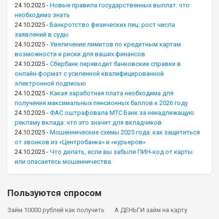
24.10.2025
-
Новые правила государственных выплат: что
необходимо знать
24.10.2025
-
Банкротство физических лиц: рост числа
заявлений в суды
24.10.2025
-
Увеличение лимитов по кредитным картам:
возможности и риски для ваших финансов
24.10.2025
-
Сбербанк переводит банковские справки в
онлайн-формат с усиленной квалифицированной
электронной подписью
24.10.2025
-
Какая заработная плата необходима для
получения максимальных пенсионных баллов к 2026 году
24.10.2025
-
ФАС оштрафовала МТС Банк за ненадлежащую
рекламу вклада: что это значит для вкладчиков
24.10.2025
-
Мошеннические схемы 2025 года: как защититься
от звонков из «Центробанка» и «курьеров»
24.10.2025
-
Что делать, если вы забыли ПИН-код от карты
или опасаетесь мошенничества
Пользуются спросом
Займ 10000 рублей как получить
А ДЕНЬГИ займ на карту