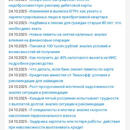
недобросовестную рекламу дебетовой карты
24.10.2025
-
Изменения в выписке ЕГРН: как узнать о
зарегистрированных лицах в приобретаемой квартире
24.10.2025
-
Надбавка к пенсии для граждан старше 80 лет: что
необходимо знать
24.10.2025
-
Новые лимиты на снятие наличных: анализ
влияния на финансовые операции
24.10.2025
-
Пенсия в 100 тысяч рублей: анализ условий и
возможностей её получения
24.10.2025
-
Как получить до 40% налогового вычета на ИИС:
подробное руководство
24.10.2025
-
Что делать, если банк снизил лимиты по карте
24.10.2025
-
Кредитная амнистия от Тинькофф: условия и
рекомендации для заёмщиков
24.10.2025
-
Рост просроченной ипотечной задолженности:
анализ ситуации и рекомендации
24.10.2025
-
Каждый пятый россиянин испытывает трудности
с выплатой долгов: анализ ситуации и рекомендации
24.10.2025
-
IT-специалисты и ипотека: анализ скорости
накопления первоначального взноса
24.10.2025
-
Задержка зарплаты или потеря работы: действия
при невозможности выплачивать кредит