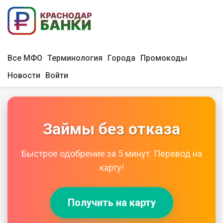
Все МФО
Терминология
Города
Промокоды
Новости
Войти
Займы без отказа
Быстрое одобрение за 5 минут. Перевод на
карту!
Получить на карту