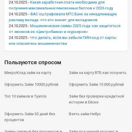
24.10.2025
-
Какая заработная плата необходима для
получения максимальных пенсионных баллов к 2026 году
24.10.2025
-
ФАС оштрафовала МТС Банк за ненадлежащую
рекламу вклада: что это значит для вкладчиков
24.10.2025
-
Мошеннические схемы 2025 года: как защититься
от звонков из «Центробанка» и «курьеров»
24.10.2025
-
Что делать, если вы забыли ПИН-код от карты
или опасаетесь мошенничества
Пользуются спросом
МикроКлад займ на карту
Займ на карту ВТБ как получить
Оформить Займ 10000 рублей
Оформить Займ 15 000 рублей
Топ 10 займов в Туапсе
Займ без проверки кредитной
истории в Ейске
Оформить Займ 30 дней без
Взять займ Небус
процентов
Займы первый без процентов в
Займ под низкий процент в