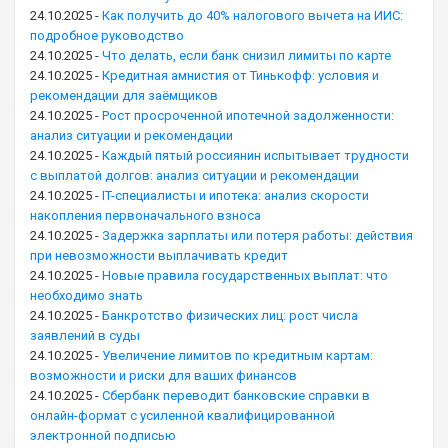
24.10.2025
-
Как получить до 40% налогового вычета на ИИС:
подробное руководство
24.10.2025
-
Что делать, если банк снизил лимиты по карте
24.10.2025
-
Кредитная амнистия от Тинькофф: условия и
рекомендации для заёмщиков
24.10.2025
-
Рост просроченной ипотечной задолженности:
анализ ситуации и рекомендации
24.10.2025
-
Каждый пятый россиянин испытывает трудности
с выплатой долгов: анализ ситуации и рекомендации
24.10.2025
-
IT-специалисты и ипотека: анализ скорости
накопления первоначального взноса
24.10.2025
-
Задержка зарплаты или потеря работы: действия
при невозможности выплачивать кредит
24.10.2025
-
Новые правила государственных выплат: что
необходимо знать
24.10.2025
-
Банкротство физических лиц: рост числа
заявлений в суды
24.10.2025
-
Увеличение лимитов по кредитным картам:
возможности и риски для ваших финансов
24.10.2025
-
Сбербанк переводит банковские справки в
онлайн-формат с усиленной квалифицированной
электронной подписью