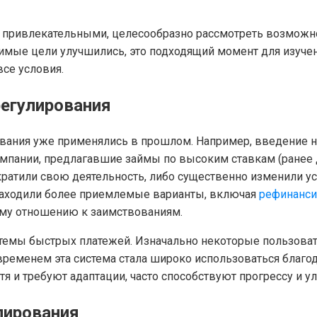
 привлекательными, целесообразно рассмотреть возможно
димые цели улучшились, это подходящий момент для изуче
се условия.
егулирования
вания уже применялись в прошлом. Например, введение 
омпании, предлагавшие займы по высоким ставкам (ранее 
рекратили свою деятельность, либо существенно изменили у
 находили более приемлемые варианты, включая
рефинанси
ому отношению к заимствованиям.
темы быстрых платежей. Изначально некоторые пользоват
временем эта система стала широко использоваться благо
отя и требуют адаптации, часто способствуют прогрессу и
лирования