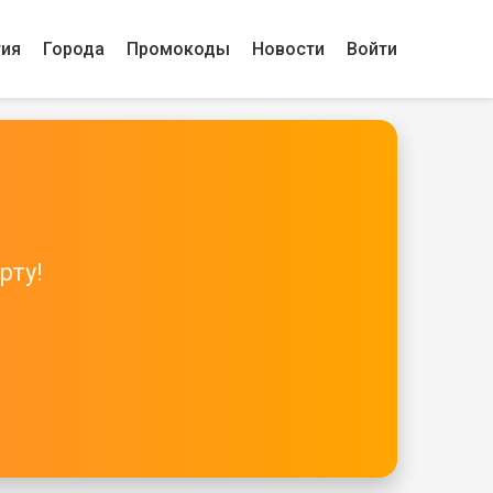
гия
Города
Промокоды
Новости
Войти
рту!