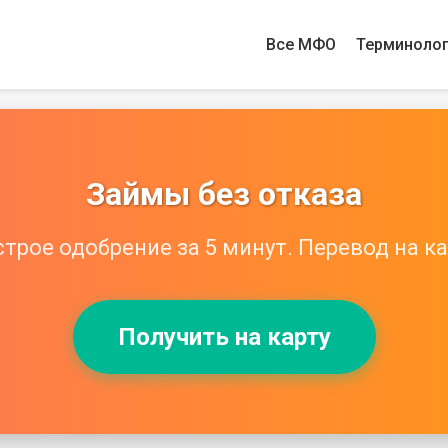
Все МФО
Терминоло
Займы без отказа
трое одобрение за 5 минут. Перевод на ка
Получить на карту