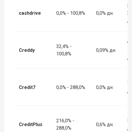
30
cashdrive
0,0% - 100,8%
0,0% дн.
2
дн
90
32,4% -
Creddy
0,09% дн.
1
100,8%
дн
7 
Credit7
0,0% - 288,0%
0,0% дн.
дн
216,0% -
5 
CreditPlus
0,6% дн.
288,0%
дн