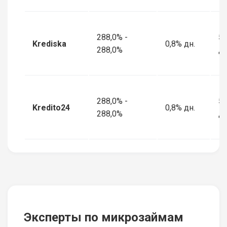
288,0% -
5 
Krediska
0,8% дн.
288,0%
дн
288,0% -
5 
Kredito24
0,8% дн.
288,0%
дн
Эксперты по микрозаймам