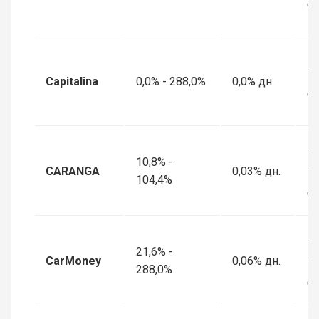
дн
10
Capitalina
0,0% - 288,0%
0,0% дн.
дн
18
10,8% -
CARANGA
0,03% дн.
1
104,4%
дн
1 
21,6% -
CarMoney
0,06% дн.
1
288,0%
дн