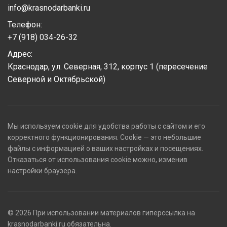
info@krasnodarbanki.ru
Телефон:
+7 (918) 034-26-32
Адрес:
Краснодар, ул. Северная, 312, корпус 1 (пересечение
Северной и Октябрьской)
Мы используем cookie для удобства работы с сайтом и его
корректного функционирования. Cookie — это небольшие
файлы с информацией о ваших настройках и посещениях.
Отказаться от использования cookie можно, изменив
настройки браузера.
© 2026 При использовании материалов гиперссылка на
krasnodarbanki.ru обязательна.