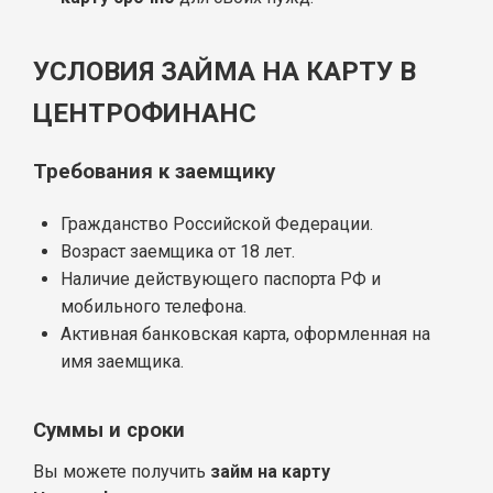
УСЛОВИЯ ЗАЙМА НА КАРТУ В
ЦЕНТРОФИНАНС
Требования к заемщику
Гражданство Российской Федерации.
Возраст заемщика от 18 лет.
Наличие действующего паспорта РФ и
мобильного телефона.
Активная банковская карта, оформленная на
имя заемщика.
Суммы и сроки
Вы можете получить
займ на карту