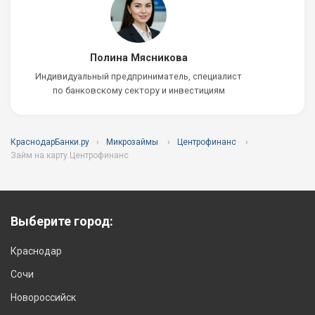
Полина Мясникова
Индивидуальный предприниматель, специалист
по банковскому сектору и инвестициям
КраснодарБанки.ру
Микрозаймы
Центрофинанс
Займ на карту Центрофинанс
Выберите город:
Краснодар
Сочи
Новороссийск