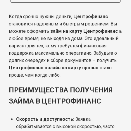
Когда срочно нужны деньги,
Центрофинанс
становится надежным и быстрым решением. Вы
можете оформить
займ на карту Центрофинанс
в
любое время, не выходя из дома. Это идеальный
вариант для тех, кому требуется финансовая
поддержка максимально оперативно. Забудьте о
долгих очередях и сборе документов – получить
Центрофинанс онлайн на карту срочно
стало
проще, чем когда-либо.
ПРЕИМУЩЕСТВА ПОЛУЧЕНИЯ
ЗАЙМА В ЦЕНТРОФИНАНС
Скорость и доступность:
Заявка
обрабатывается с высокой скоростью, часто