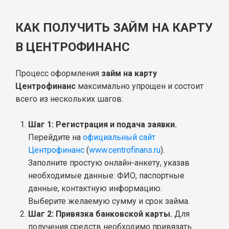
КАК ПОЛУЧИТЬ ЗАЙМ НА КАРТУ
В ЦЕНТРОФИНАНС
Процесс оформления
займ на карту
Центрофинанс
максимально упрощен и состоит
всего из нескольких шагов:
Шаг 1: Регистрация и подача заявки.
Перейдите на
официальный сайт
Центрофинанс
(
www.centrofinans.ru
).
Заполните простую онлайн-анкету, указав
необходимые данные: ФИО, паспортные
данные, контактную информацию.
Выберите желаемую сумму и срок займа.
Шаг 2: Привязка банковской карты.
Для
получения средств необходимо привязать