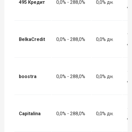
495 Кредит
0,0% - 288,0%
0,0% дн.
дн
7 
BelkaCredit
0,0% - 288,0%
0,0% дн.
дн
1 
boostra
0,0% - 288,0%
0,0% дн.
дн
10
Capitalina
0,0% - 288,0%
0,0% дн.
дн