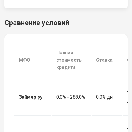
Сравнение условий
Полная
МФО
стоимость
Ставка
С
кредита
7 
Займер.ру
0,0% - 288,0%
0,0% дн.
дн
7 