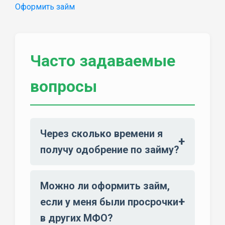
Оформить займ
Часто задаваемые
вопросы
Через сколько времени я
получу одобрение по займу?
Можно ли оформить займ,
если у меня были просрочки
в других МФО?