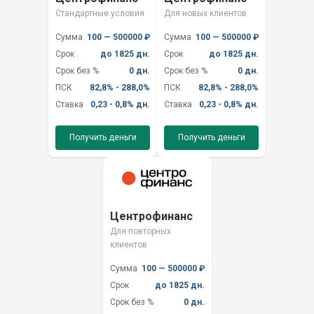
Стандартные условия
Для новых клиентов
Сумма
100 — 500000 ₽
Сумма
100 — 500000 ₽
Срок
до 1825 дн.
Срок
до 1825 дн.
Срок без %
0 дн.
Срок без %
0 дн.
ПСК
82,8% - 288,0%
ПСК
82,8% - 288,0%
Ставка
0,23 - 0,8% дн.
Ставка
0,23 - 0,8% дн.
Получить деньги
Получить деньги
Центрофинанс
Для повторных
клиентов
Сумма
100 — 500000 ₽
Срок
до 1825 дн.
Срок без %
0 дн.