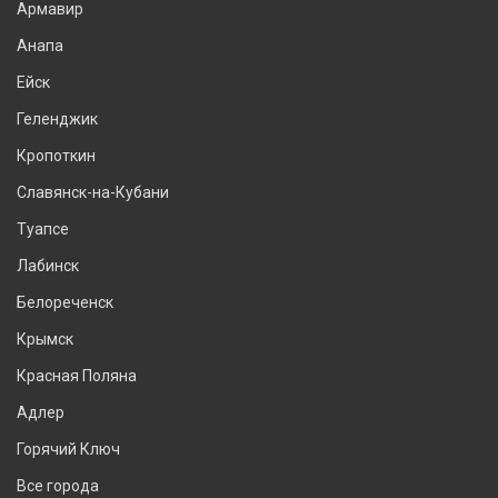
Армавир
Анапа
Ейск
Геленджик
Кропоткин
Славянск-на-Кубани
Туапсе
Лабинск
Белореченск
Крымск
Красная Поляна
Адлер
Горячий Ключ
Все города