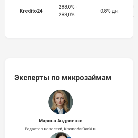
288,0% -
5 
Kredito24
0,8% дн.
288,0%
дн
Эксперты по микрозаймам
Марина Андриенко
Редактор новостей, KrasnodarBanki.ru