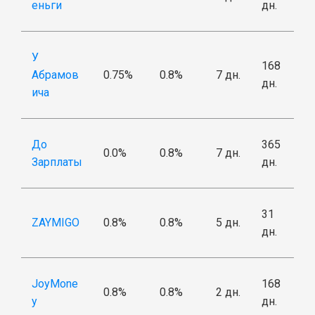
еньги
дн.
У
168
Абрамов
0.75%
0.8%
7 дн.
дн.
ича
До
365
0.0%
0.8%
7 дн.
Зарплаты
дн.
31
ZAYMIGO
0.8%
0.8%
5 дн.
дн.
JoyMone
168
0.8%
0.8%
2 дн.
y
дн.