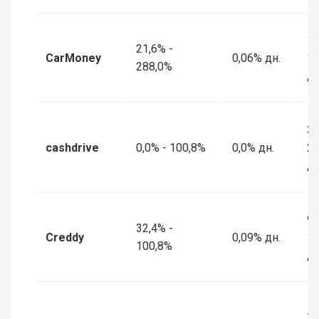
1 
21,6% -
CarMoney
0,06% дн.
1
288,0%
дн
30
cashdrive
0,0% - 100,8%
0,0% дн.
2
дн
90
32,4% -
Creddy
0,09% дн.
1
100,8%
дн
7 