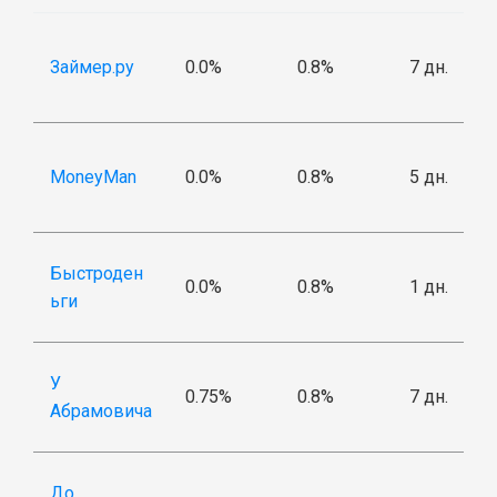
Займер.ру
0.0%
0.8%
7 дн.
MoneyMan
0.0%
0.8%
5 дн.
Быстроден
0.0%
0.8%
1 дн.
ьги
У
0.75%
0.8%
7 дн.
Абрамовича
До