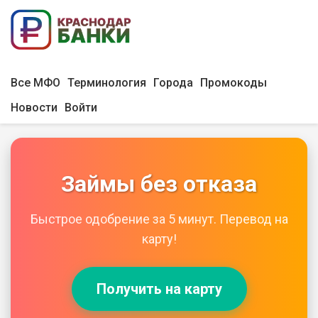
Все МФО
Терминология
Города
Промокоды
Новости
Войти
Займы без отказа
Быстрое одобрение за 5 минут. Перевод на
карту!
Получить на карту