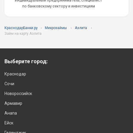
Индивидуальный предприниматель, специалист
по банковскому сектору и инвестициям
КраснодарБанки.ру
Микрозаймы
Аэлита
Займ на карту Аэлита
Выберите город:
Краснодар
Сочи
Новороссийск
Армавир
Анапа
Ейск
Геленджик