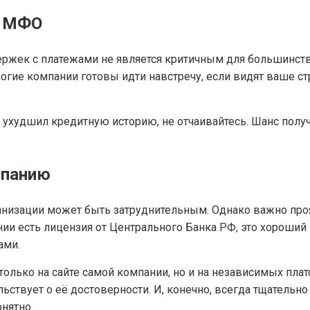
я МФО
держек с платежами не является критичным для большинс
огие компании готовы идти навстречу, если видят ваше с
ухудшил кредитную историю, не отчаивайтесь. Шанс получ
мпанию
анизации может быть затруднительным. Однако важно про
нии есть лицензия от Центрального Банка РФ, это хороший
ами.
только на сайте самой компании, но и на независимых пла
льствует о её достоверности. И, конечно, всегда тщательно
нятно.