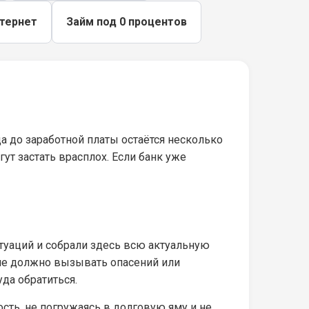
нтернет
Займ под 0 процентов
 до заработной платы остаётся несколько
т застать врасплох. Если банк уже
уаций и собрали здесь всю актуальную
 не должно вызывать опасений или
да обратиться.
сть, не погружаясь в долговую яму и не