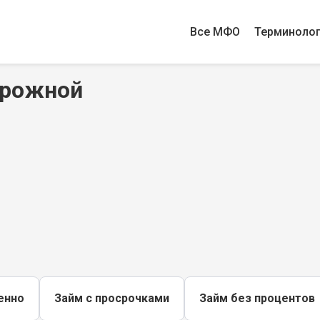
Все МФО
Терминоло
орожной
енно
Займ с просрочками
Займ без процентов