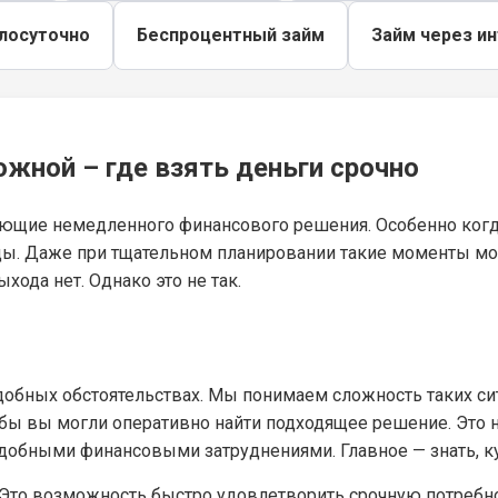
глосуточно
Беспроцентный займ
Займ через и
жной – где взять деньги срочно
ующие немедленного финансового решения. Особенно когда
ы. Даже при тщательном планировании такие моменты могу
ыхода нет. Однако это не так.
обных обстоятельствах. Мы понимаем сложность таких сит
тобы вы могли оперативно найти подходящее решение. Это
одобными финансовыми затруднениями. Главное — знать, ку
. Это возможность быстро удовлетворить срочную потребно