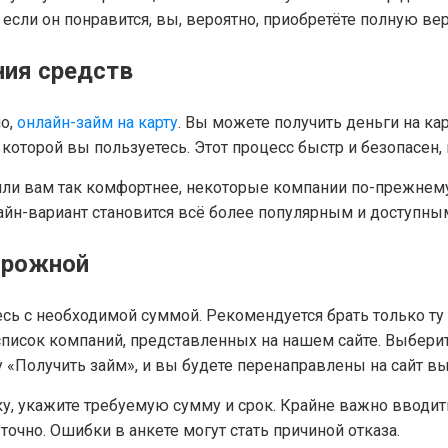
 если он понравится, вы, вероятно, приобретёте полную ве
ния средств
но,
онлайн-займ на карту
. Вы можете получить деньги на ка
оторой вы пользуетесь. Этот процесс быстр и безопасен, 
или вам так комфортнее, некоторые компании по-прежнему
лайн-вариант становится всё более популярным и доступны
орожной
сь с необходимой суммой. Рекомендуется брать только ту 
 список компаний, представленных на нашем сайте. Выбери
 «Получить займ», и вы будете перенаправлены на сайт в
вку, укажите требуемую сумму и срок. Крайне важно вводи
очно. Ошибки в анкете могут стать причиной отказа.