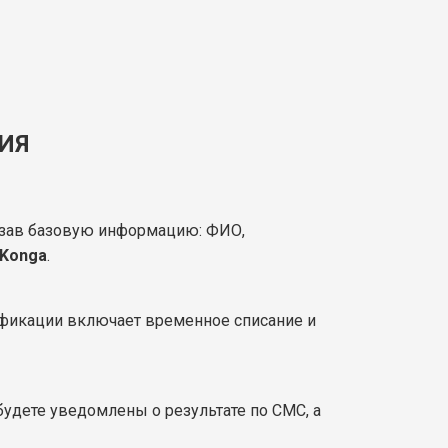
ИЯ
указав базовую информацию: ФИО,
 Konga
.
ификации включает временное списание и
будете уведомлены о результате по СМС, а