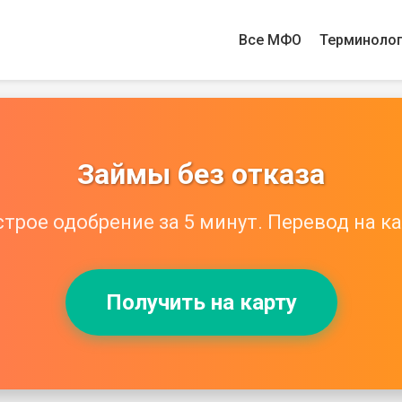
Все МФО
Терминоло
Займы без отказа
трое одобрение за 5 минут. Перевод на ка
Получить на карту