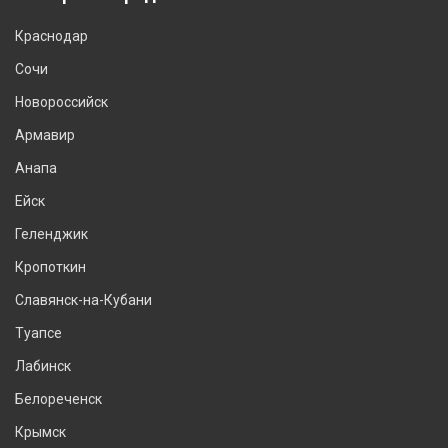
Краснодар
Сочи
Новороссийск
Армавир
Анапа
Ейск
Геленджик
Кропоткин
Славянск-на-Кубани
Туапсе
Лабинск
Белореченск
Крымск