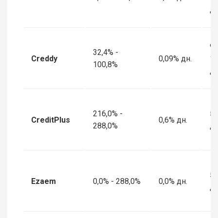
дн
90
32,4% -
Creddy
0,09% дн.
1
100,8%
дн
216,0% -
5 
CreditPlus
0,6% дн.
288,0%
дн
5 
Ezaem
0,0% - 288,0%
0,0% дн.
дн