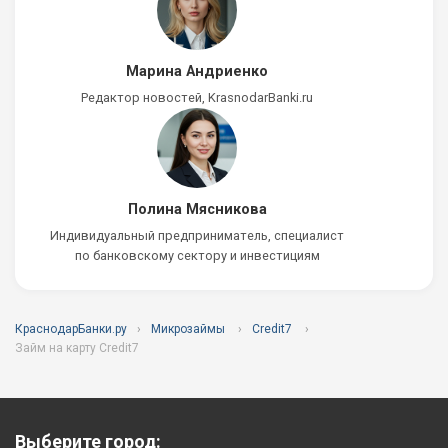
Марина Андриенко
Редактор новостей, KrasnodarBanki.ru
Полина Мясникова
Индивидуальный предприниматель, специалист
по банковскому сектору и инвестициям
КраснодарБанки.ру
Микрозаймы
Credit7
Займ на карту Credit7
Выберите город: