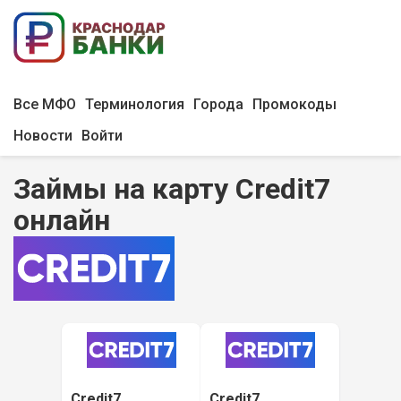
Все МФО
Терминология
Города
Промокоды
Новости
Войти
Займы на карту Credit7
онлайн
Credit7
Credit7