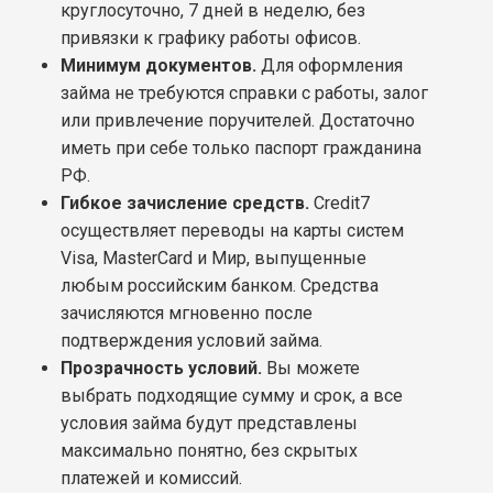
круглосуточно, 7 дней в неделю, без
привязки к графику работы офисов.
Минимум документов.
Для оформления
займа не требуются справки с работы, залог
или привлечение поручителей. Достаточно
иметь при себе только паспорт гражданина
РФ.
Гибкое зачисление средств.
Credit7
осуществляет переводы на карты систем
Visa, MasterCard и Мир, выпущенные
любым российским банком. Средства
зачисляются мгновенно после
подтверждения условий займа.
Прозрачность условий.
Вы можете
выбрать подходящие сумму и срок, а все
условия займа будут представлены
максимально понятно, без скрытых
платежей и комиссий.