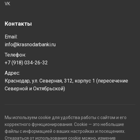
VK
Контакты
Email:
info@krasnodarbanki.ru
Телефон:
+7 (918) 034-26-32
Адрес:
Краснодар, ул. Северная, 312, корпус 1 (пересечение
Северной и Октябрьской)
Мы используем cookie для удобства работы с сайтом и его
корректного функционирования. Cookie — это небольшие
файлы с информацией о ваших настройках и посещениях.
Отказаться от использования cookie можно, изменив