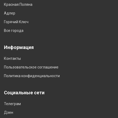
Красная Поляна
Адлер
Горячий Ключ
Все города
Информация
Контакты
Пользовательское соглашение
Политика конфиденциальности
Социальные сети
Телеграм
Дзен