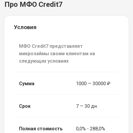
Про МФО Credit7
Условия
МФО Credit7 представляет
микрозаймы своим клиентам на
следующих условиях
Сумма
1000 — 30000 ₽
Срок
7 — 30 дн.
Полная стоимость
0,0% - 288,0%