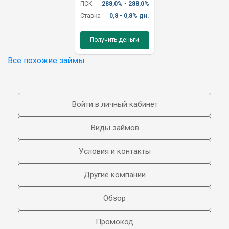
ПСК
288,0% - 288,0%
Ставка
0,8 - 0,8% дн.
Получить деньги
Все похожие займы
Войти в личный кабинет
Виды займов
Условия и контакты
Другие компании
Обзор
Промокод