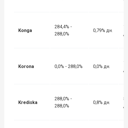
284,4% -
1 
Konga
0,79% дн.
288,0%
дн
1 
Korona
0,0% - 288,0%
0,0% дн.
дн
288,0% -
5 
Krediska
0,8% дн.
288,0%
дн