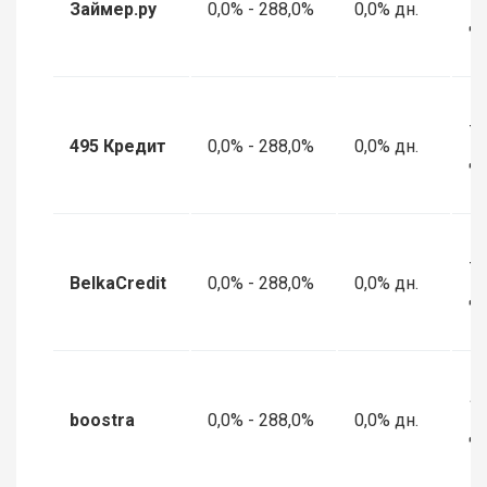
Займер.ру
0,0% - 288,0%
0,0% дн.
дн
7 
495 Кредит
0,0% - 288,0%
0,0% дн.
дн
7 
BelkaCredit
0,0% - 288,0%
0,0% дн.
дн
1 
boostra
0,0% - 288,0%
0,0% дн.
дн