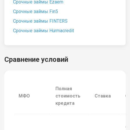
Срочные займы Ezaem
Срочные займы Fin5
Срочные займы FINTERS
Срочные займы Hurmacredit
Сравнение условий
Полная
МФО
стоимость
Ставка
С
кредита
7 