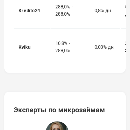
288,0% -
5 
Kredito24
0,8% дн.
288,0%
дн
10,8% -
30
Kviku
0,03% дн.
288,0%
36
Эксперты по микрозаймам