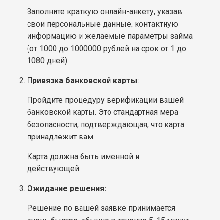
Заполните краткую онлайн-анкету, указав
свои персональные данные, контактную
информацию и желаемые параметры займа
(от 1000 до 1000000 рублей на срок от 1 до
1080 дней).
Привязка банковской карты:
Пройдите процедуру верификации вашей
банковской карты. Это стандартная мера
безопасности, подтверждающая, что карта
принадлежит вам.
Карта должна быть именной и
действующей.
Ожидание решения:
Решение по вашей заявке принимается