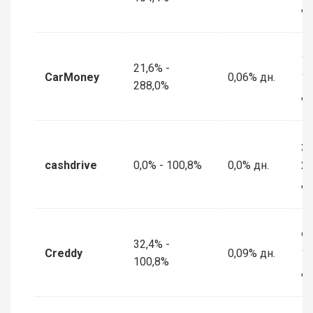
дн
1 
21,6% -
CarMoney
0,06% дн.
1
288,0%
дн
30
cashdrive
0,0% - 100,8%
0,0% дн.
2
дн
90
32,4% -
Creddy
0,09% дн.
1
100,8%
дн