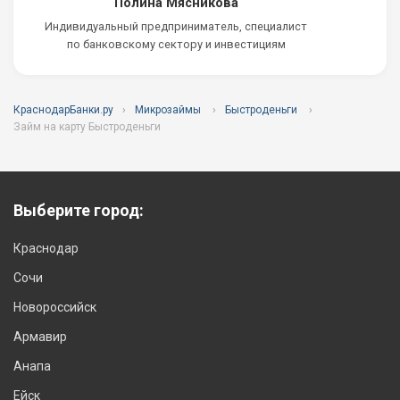
Полина Мясникова
Индивидуальный предприниматель, специалист
по банковскому сектору и инвестициям
КраснодарБанки.ру
Микрозаймы
Быстроденьги
Займ на карту Быстроденьги
Выберите город:
Краснодар
Сочи
Новороссийск
Армавир
Анапа
Ейск