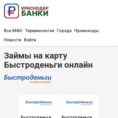
Все МФО
Терминология
Города
Промокоды
Новости
Войти
Займы на карту
Быстроденьги онлайн
Быстроденьги
Быстроденьги