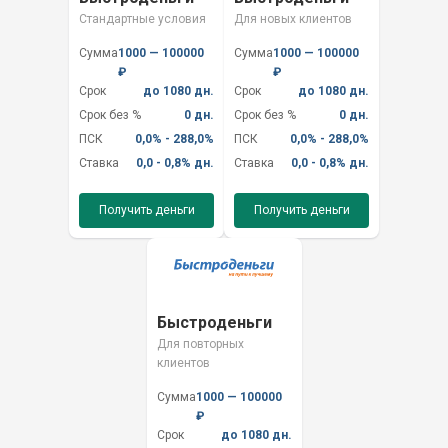
Стандартные условия
Для новых клиентов
Сумма
1000 — 100000
Сумма
1000 — 100000
₽
₽
Срок
до 1080 дн.
Срок
до 1080 дн.
Срок без %
0 дн.
Срок без %
0 дн.
ПСК
0,0% - 288,0%
ПСК
0,0% - 288,0%
Ставка
0,0 - 0,8% дн.
Ставка
0,0 - 0,8% дн.
Получить деньги
Получить деньги
Быстроденьги
Для повторных
клиентов
Сумма
1000 — 100000
₽
Срок
до 1080 дн.