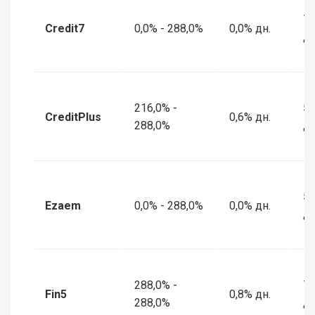
7 
Credit7
0,0% - 288,0%
0,0% дн.
дн
216,0% -
5 
CreditPlus
0,6% дн.
288,0%
дн
5 
Ezaem
0,0% - 288,0%
0,0% дн.
дн
288,0% -
7 
Fin5
0,8% дн.
288,0%
дн