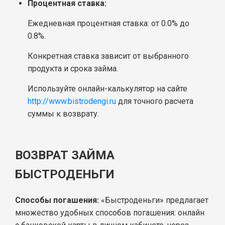
Процентная ставка:
Ежедневная процентная ставка: от 0.0% до
0.8%.
Конкретная ставка зависит от выбранного
продукта и срока займа.
Используйте онлайн-калькулятор на сайте
http://www.bistrodengi.ru
для точного расчета
суммы к возврату.
ВОЗВРАТ ЗАЙМА
БЫСТРОДЕНЬГИ
Способы погашения:
«Быстроденьги» предлагает
множество удобных способов погашения: онлайн