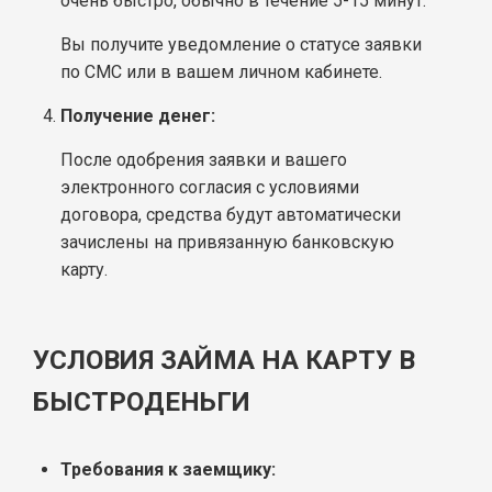
очень быстро, обычно в течение 5-15 минут.
Вы получите уведомление о статусе заявки
по СМС или в вашем личном кабинете.
Получение денег:
После одобрения заявки и вашего
электронного согласия с условиями
договора, средства будут автоматически
зачислены на привязанную банковскую
карту.
УСЛОВИЯ ЗАЙМА НА КАРТУ В
БЫСТРОДЕНЬГИ
Требования к заемщику: