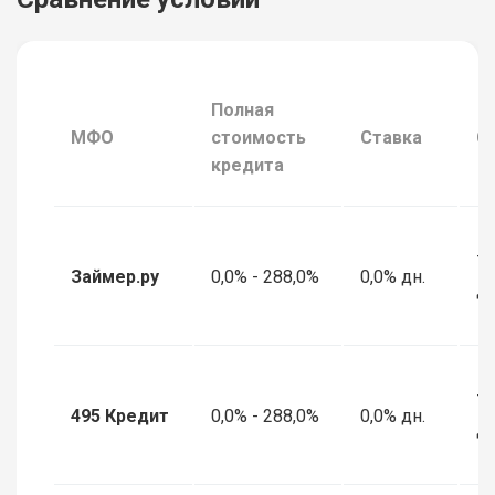
Полная
МФО
стоимость
Ставка
С
кредита
7 
Займер.ру
0,0% - 288,0%
0,0% дн.
дн
7 
495 Кредит
0,0% - 288,0%
0,0% дн.
дн